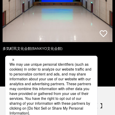
多気町民文化会館(BANKYO文化会館)
1
2
3
4
5
パナソニックの電気設備 SNSアカウント