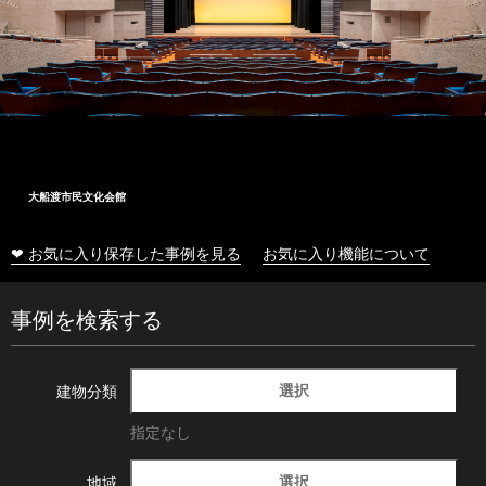
大船渡市民文化会館
❤ お気に入り保存した事例を見る
お気に入り機能について
事例を検索する
選択
建物分類
指定なし
選択
地域