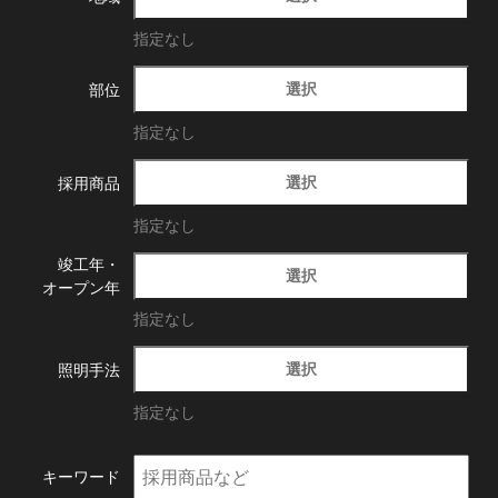
指定なし
選択
部位
指定なし
選択
採用商品
指定なし
竣工年・
選択
オープン年
指定なし
選択
照明手法
指定なし
キーワード