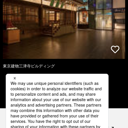
東京建物三津寺ビルディング
1
2
3
4
5
パナソニックの電気設備 SNSアカウント