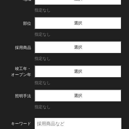
指定なし
選択
部位
指定なし
選択
採用商品
指定なし
竣工年・
選択
オープン年
指定なし
選択
照明手法
指定なし
キーワード