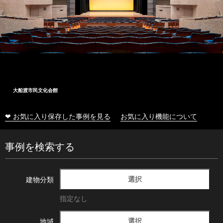
大船渡市民文化会館
❤ お気に入り保存した事例を見る
お気に入り機能について
事例を検索する
選択
建物分類
指定なし
選択
地域