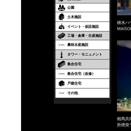
公園
土木施設
積水ハ
イベント・仮設施設
MAISO
工場・倉庫・生産施設
農林水産施設
タワー・モニュメント
集合住宅
集合住宅（改修）
戸建住宅
その他
相馬共
所煙突