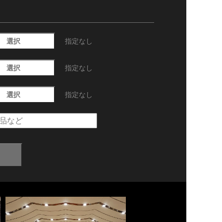
選択
指定なし
選択
指定なし
選択
指定なし