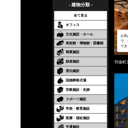
- 建物分類 -
全て見る
オフィス
文化施設・ホール
お気
で、
美術館・博物館・図書館
でき
商業施設
娯楽施設
羽後町
宿泊施設
冠婚葬祭式場
宗教施設・史跡
スポーツ施設
学校・教育施設
医療・福祉施設
交通施設