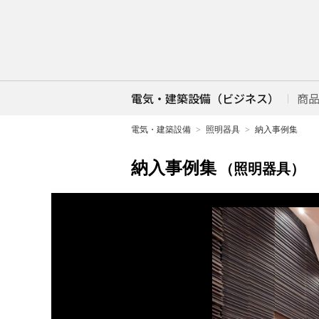
電気・建築設備（ビジネス）
商
電気・建築設備
照明器具
納入事例集
納入事例集
（照明器具）