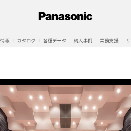
品情報
カタログ
各種データ
納入事例
業務支援
サ