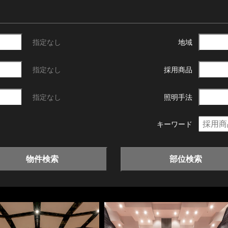
指定なし
地域
指定なし
採用商品
指定なし
照明手法
キーワード
物件検索
部位検索