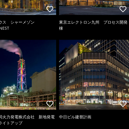
ウス シャーメゾン
東京エレクトロン九州 プロセス開発
NEST
棟
同火力発電株式会社 新地発電
中日ビル建替計画
ライトアップ