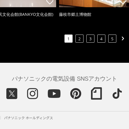
文化会館(BANKYO文化会館)
藤枝市郷土博物館
1
2
3
4
5
パナソニックの電気設備 SNSアカウント
パナソニック ホールディングス