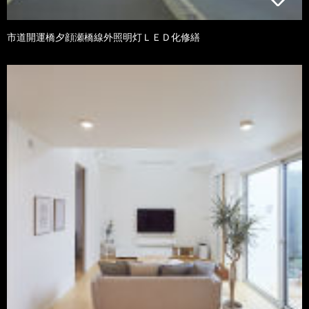
市道開運橋夕顔瀬橋線外照明灯ＬＥＤ化修繕