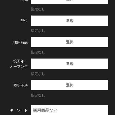
指定なし
選択
部位
指定なし
選択
採用商品
指定なし
竣工年・
選択
オープン年
指定なし
選択
照明手法
指定なし
キーワード