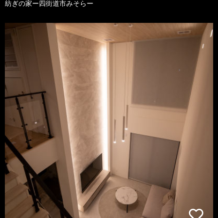
紡ぎの家ー四街道市みそらー