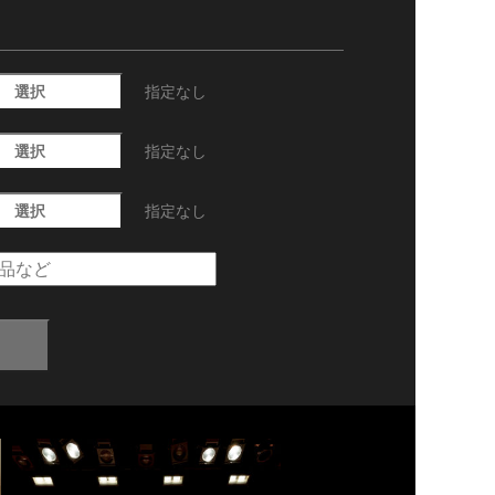
選択
指定なし
選択
指定なし
選択
指定なし