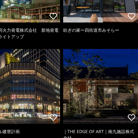
同火力発電株式会社 新地発電
紡ぎの家ー四街道市みそらー
ライトアップ
ル建替計画
｜THE EDGE OF ART｜南九施設株式
会社