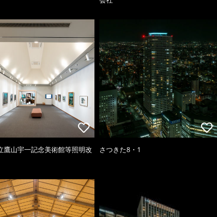
立鷹山宇一記念美術館等照明改
さつきた8・1