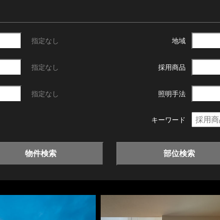
指定なし
地域
指定なし
採用商品
指定なし
照明手法
キーワード
物件検索
部位検索