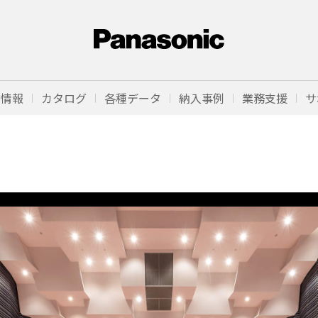
品情報
カタログ
各種データ
納入事例
業務支援
サ