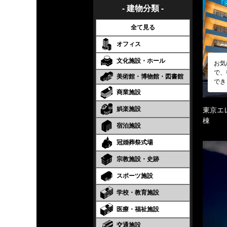
- 建物分類 -
全て見る
オフィス
文化施設・ホール
お気
で、
美術館・博物館・図書館
でき
商業施設
娯楽施設
東京エ
棟
宿泊施設
冠婚葬祭式場
宗教施設・史跡
スポーツ施設
学校・教育施設
医療・福祉施設
交通施設