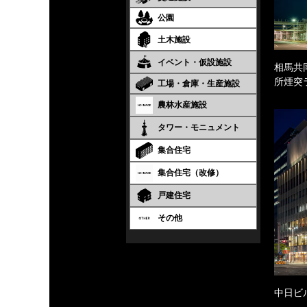
公園
土木施設
イベント・仮設施設
相馬共
所煙突
工場・倉庫・生産施設
農林水産施設
タワー・モニュメント
集合住宅
集合住宅（改修）
戸建住宅
その他
中日ビ