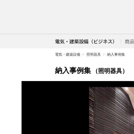
電気・建築設備（ビジネス）
商
電気・建築設備
照明器具
納入事例集
納入事例集
（照明器具）