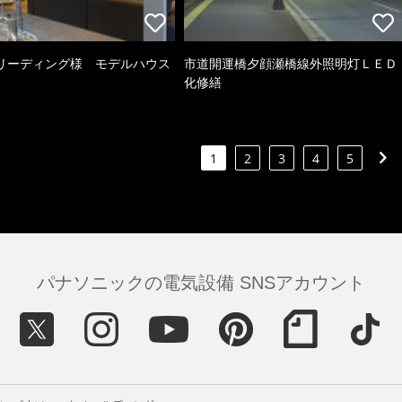
リーディング様 モデルハウス
市道開運橋夕顔瀬橋線外照明灯ＬＥＤ
化修繕
1
2
3
4
5
パナソニックの電気設備 SNSアカウント