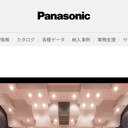
品情報
カタログ
各種データ
納入事例
業務支援
サ