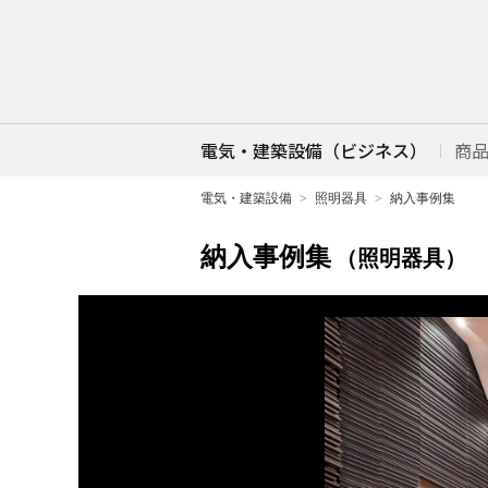
電気・建築設備（ビジネス）
商
電気・建築設備
照明器具
納入事例集
納入事例集
（照明器具）