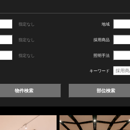
指定なし
地域
指定なし
採用商品
指定なし
照明手法
キーワード
物件検索
部位検索