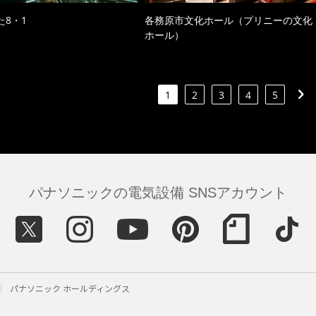
た8・1
各務原市文化ホール（プリニーの文化
ホール）
1
2
3
4
5
パナソニックの電気設備 SNSアカウント
パナソニック ホールディングス