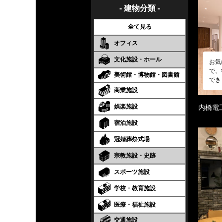
- 建物分類 -
全て見る
オフィス
文化施設・ホール
お気
で、
美術館・博物館・図書館
でき
商業施設
娯楽施設
内橋電
宿泊施設
冠婚葬祭式場
宗教施設・史跡
スポーツ施設
学校・教育施設
医療・福祉施設
交通施設