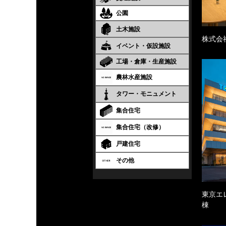
公園
土木施設
株式会
イベント・仮設施設
工場・倉庫・生産施設
農林水産施設
タワー・モニュメント
集合住宅
集合住宅（改修）
戸建住宅
その他
東京エ
棟