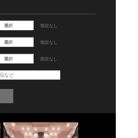
選択
指定なし
選択
指定なし
選択
指定なし