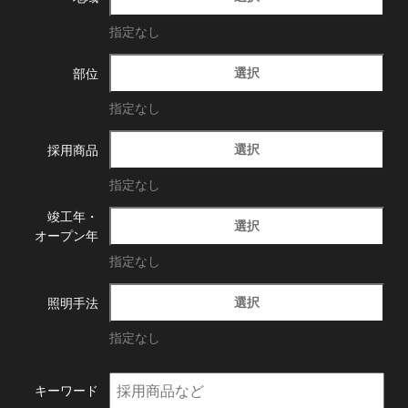
指定なし
選択
部位
指定なし
選択
採用商品
指定なし
竣工年・
選択
オープン年
指定なし
選択
照明手法
指定なし
キーワード