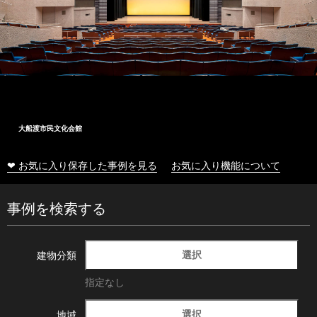
大船渡市民文化会館
❤ お気に入り保存した事例を見る
お気に入り機能について
事例を検索する
選択
建物分類
指定なし
選択
地域