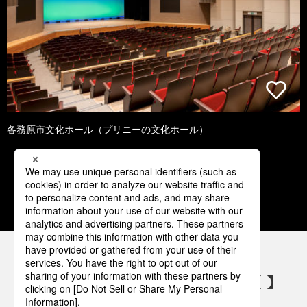
各務原市文化ホール（プリニーの文化ホール）
1
2
3
4
5
パナソニックの電気設備 SNSアカウント