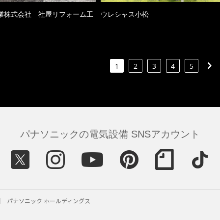
業株式会社 社屋リフォーム工
ウレシャス小松
1
2
3
4
5
パナソニックの電気設備 SNSアカウント
パナソニック ホールディングス