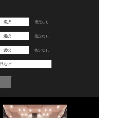
選択
指定なし
選択
指定なし
選択
指定なし