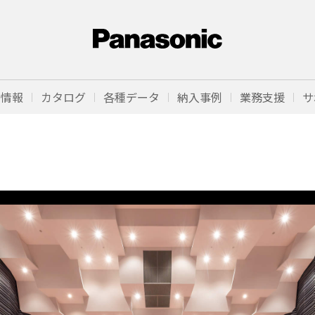
品情報
カタログ
各種データ
納入事例
業務支援
サ