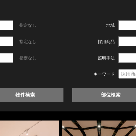
指定なし
地域
指定なし
採用商品
指定なし
照明手法
キーワード
物件検索
部位検索