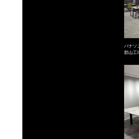
パナソ
郡山工