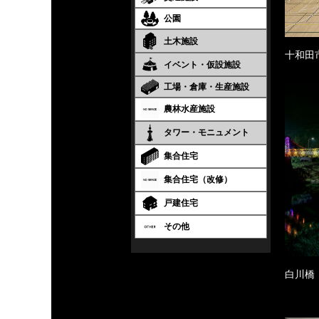
公園
土木施設
十和田
イベント・仮設施設
工場・倉庫・生産施設
農林水産施設
タワー・モニュメント
集合住宅
集合住宅（改修）
戸建住宅
その他
白川橋