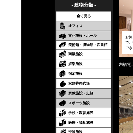
- 建物分類 -
全て見る
オフィス
文化施設・ホール
お気
で、
美術館・博物館・図書館
でき
商業施設
娯楽施設
内橋電
宿泊施設
冠婚葬祭式場
宗教施設・史跡
スポーツ施設
学校・教育施設
医療・福祉施設
交通施設