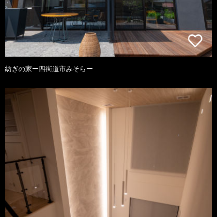
紡ぎの家ー四街道市みそらー