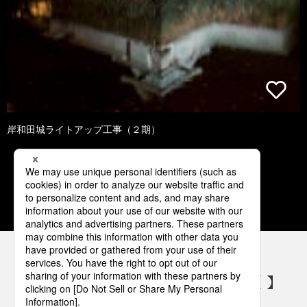
岸和田城ライトアップ工事（２期）
1
2
3
4
5
パナソニックの電気設備 SNSアカウント