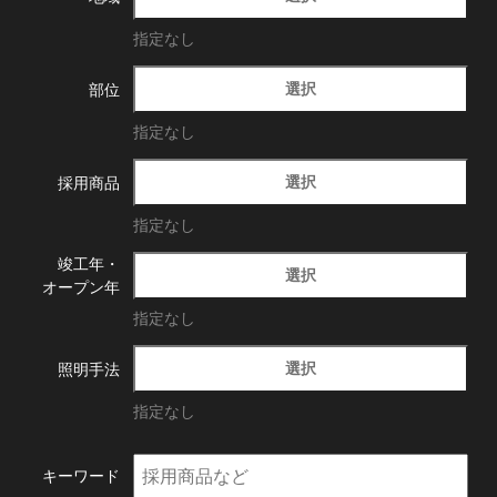
指定なし
選択
部位
指定なし
選択
採用商品
指定なし
竣工年・
選択
オープン年
指定なし
選択
照明手法
指定なし
キーワード