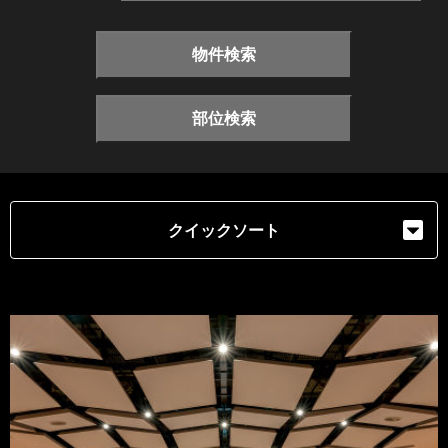
物件検索
部位検索
クイックソート