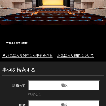
大船渡市民文化会館
❤ お気に入り保存した事例を見る
お気に入り機能について
事例を検索する
選択
建物分類
指定なし
選択
地域