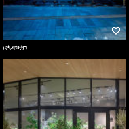
鶴丸城御楼門