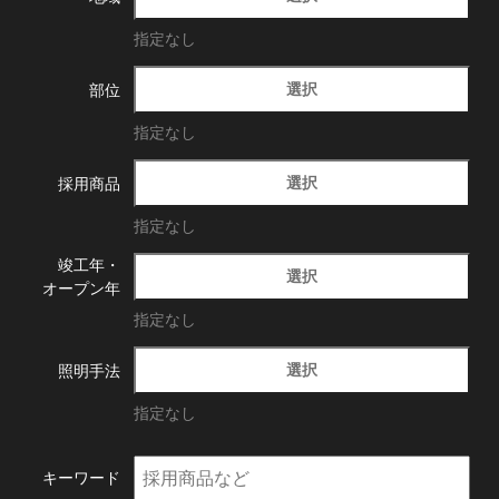
指定なし
選択
部位
指定なし
選択
採用商品
指定なし
竣工年・
選択
オープン年
指定なし
選択
照明手法
指定なし
キーワード