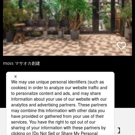
moss マサオカ創建
1
2
3
4
5
パナソニックの電気設備 SNSアカウント