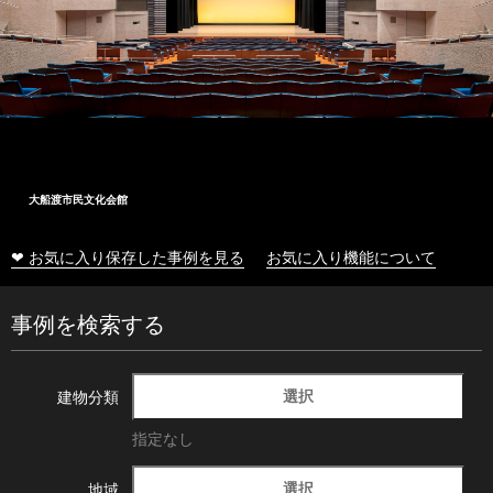
大船渡市民文化会館
❤ お気に入り保存した事例を見る
お気に入り機能について
事例を検索する
選択
建物分類
指定なし
選択
地域