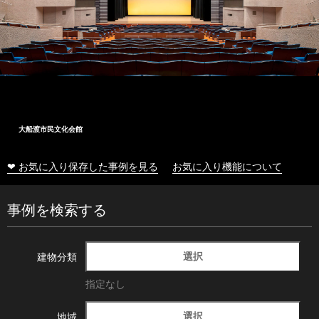
大船渡市民文化会館
❤ お気に入り保存した事例を見る
お気に入り機能について
事例を検索する
選択
建物分類
指定なし
選択
地域