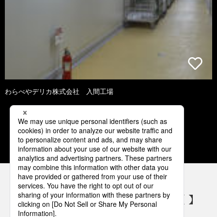
わらべやデリカ株式会社 入間工場
1
2
3
4
5
パナソニックの電気設備 SNSアカウント