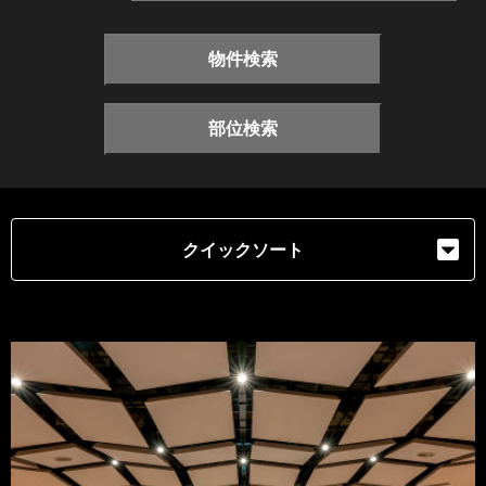
物件検索
部位検索
クイックソート