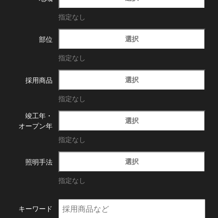
指定なし
選択
部位
指定なし
選択
採用商品
指定なし
竣工年・
選択
オープン年
指定なし
選択
照明手法
指定なし
キーワード