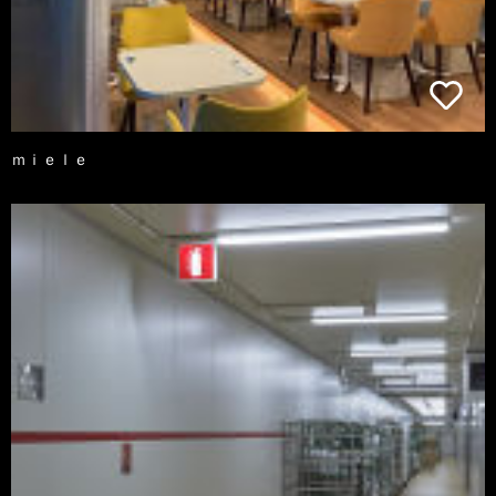
ｍｉｅｌｅ