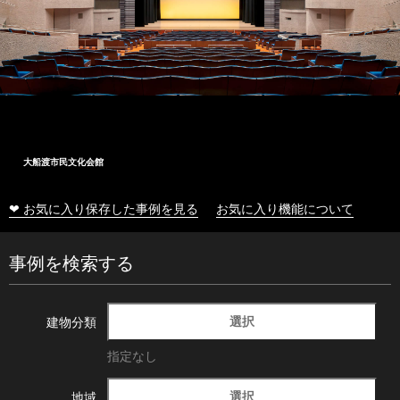
大船渡市民文化会館
❤ お気に入り保存した事例を見る
お気に入り機能について
事例を検索する
選択
建物分類
指定なし
選択
地域