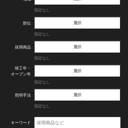
指定なし
選択
部位
指定なし
選択
採用商品
指定なし
竣工年・
選択
オープン年
指定なし
選択
照明手法
指定なし
キーワード