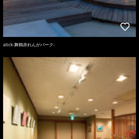
atick-舞鶴赤れんがパーク-