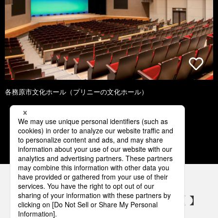
各務原市文化ホール（プリニーの文化ホール）
1
2
3
4
5
パナソニックの電気設備 SNSアカウント