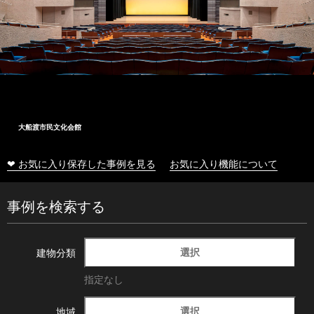
大船渡市民文化会館
❤ お気に入り保存した事例を見る
お気に入り機能について
事例を検索する
選択
建物分類
指定なし
選択
地域