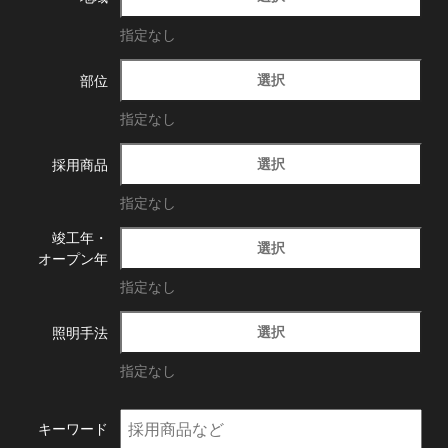
指定なし
選択
部位
指定なし
選択
採用商品
指定なし
竣工年・
選択
オープン年
指定なし
選択
照明手法
指定なし
キーワード