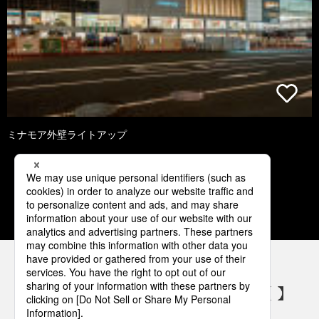
ミナモア外壁ライトアップ
1
2
3
4
5
パナソニックの電気設備 SNSアカウント