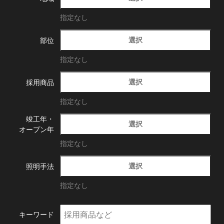
指定なし
選択
部位
指定なし
選択
採用商品
指定なし
竣工年・
選択
オープン年
指定なし
選択
照明手法
指定なし
キーワード