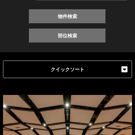
物件検索
部位検索
クイックソート