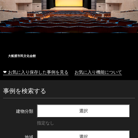
大船渡市民文化会館
❤ お気に入り保存した事例を見る
お気に入り機能について
事例を検索する
選択
建物分類
指定なし
選択
地域