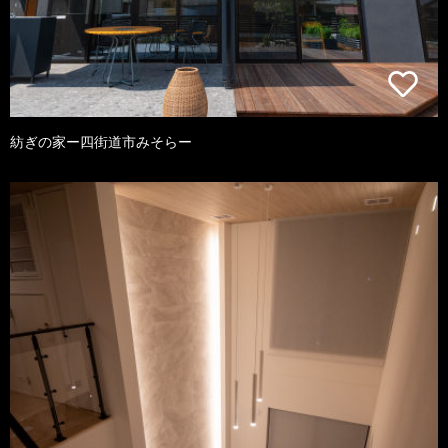
紡ぎの家ー四街道市みそらー