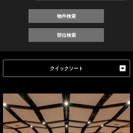
物件検索
部位検索
クイックソート