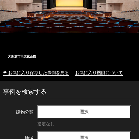
大船渡市民文化会館
❤ お気に入り保存した事例を見る
お気に入り機能について
事例を検索する
選択
建物分類
指定なし
選択
地域