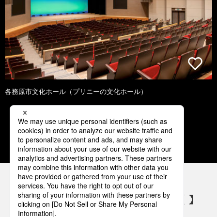
各務原市文化ホール（プリニーの文化ホール）
1
2
3
4
5
パナソニックの電気設備 SNSアカウント