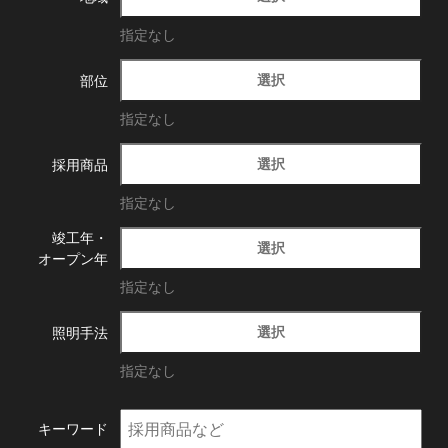
指定なし
選択
部位
指定なし
選択
採用商品
指定なし
竣工年・
選択
オープン年
指定なし
選択
照明手法
指定なし
キーワード