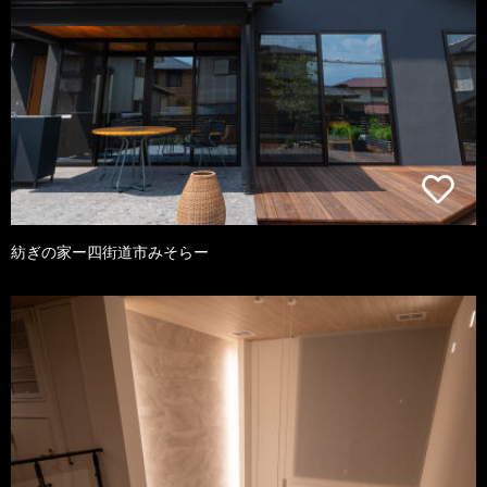
紡ぎの家ー四街道市みそらー