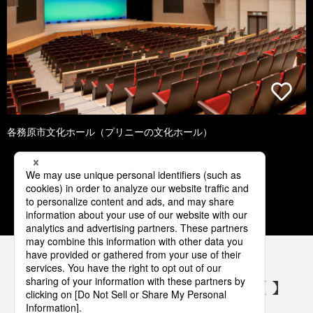
各務原市文化ホール（プリニーの文化ホール）
1
2
3
4
5
パナソニックの電気設備 SNSアカウント