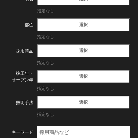
指定なし
選択
部位
指定なし
選択
採用商品
指定なし
竣工年・
選択
オープン年
指定なし
選択
照明手法
指定なし
キーワード