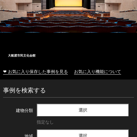
大船渡市民文化会館
❤ お気に入り保存した事例を見る
お気に入り機能について
事例を検索する
選択
建物分類
指定なし
選択
地域