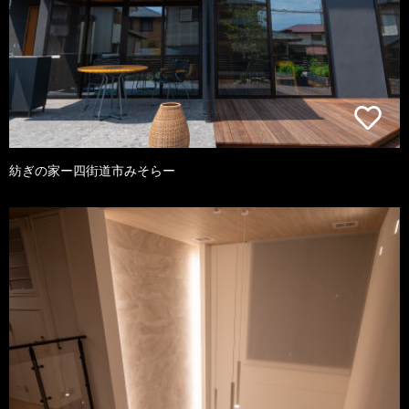
紡ぎの家ー四街道市みそらー