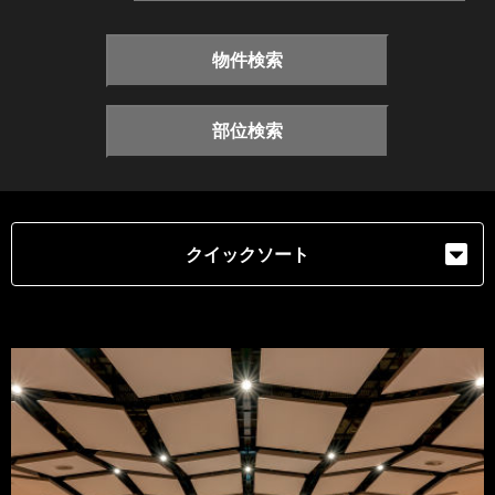
物件検索
部位検索
クイックソート