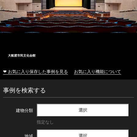
大船渡市民文化会館
❤ お気に入り保存した事例を見る
お気に入り機能について
事例を検索する
選択
建物分類
指定なし
選択
地域