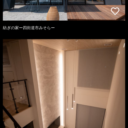
紡ぎの家ー四街道市みそらー