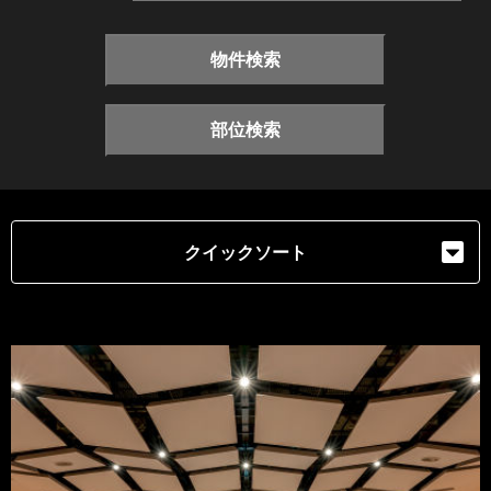
物件検索
部位検索
クイックソート