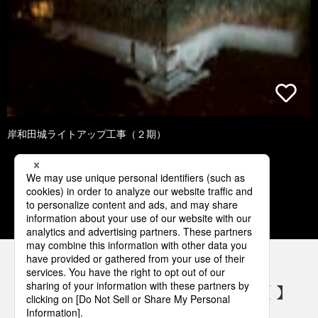
岸和田城ライトアップ工事（２期）
1
2
3
4
5
パナソニックの電気設備 SNSアカウント