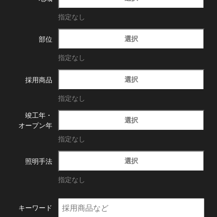
指定なし
選択
部位
指定なし
選択
採用商品
指定なし
竣工年・
選択
オープン年
指定なし
選択
照明手法
指定なし
キーワード