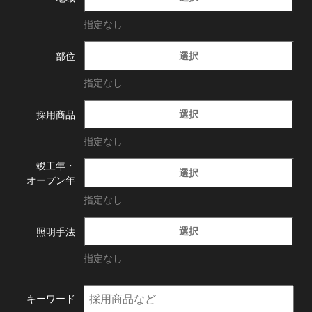
指定なし
選択
部位
指定なし
選択
採用商品
指定なし
竣工年・
選択
オープン年
指定なし
選択
照明手法
指定なし
キーワード