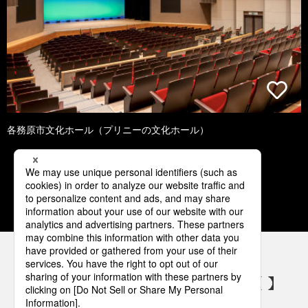
各務原市文化ホール（プリニーの文化ホール）
1
2
3
4
5
パナソニックの電気設備 SNSアカウント