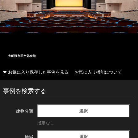
大船渡市民文化会館
❤ お気に入り保存した事例を見る
お気に入り機能について
事例を検索する
選択
建物分類
指定なし
選択
地域