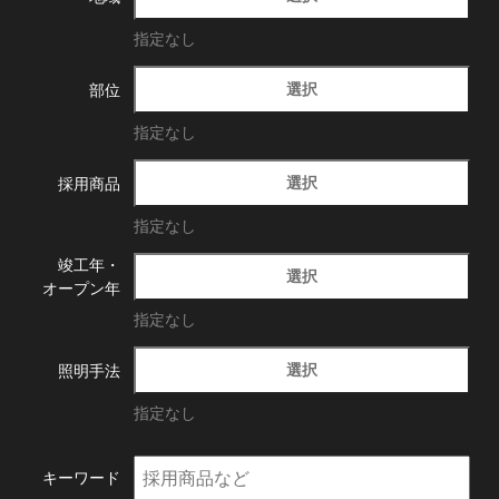
指定なし
選択
部位
指定なし
選択
採用商品
指定なし
竣工年・
選択
オープン年
指定なし
選択
照明手法
指定なし
キーワード