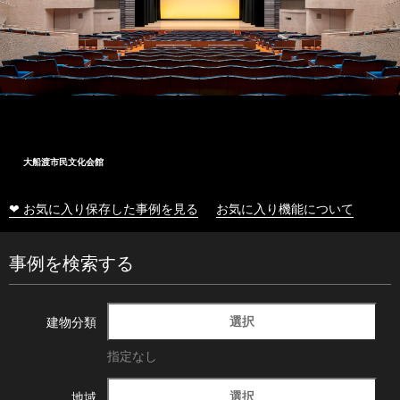
大船渡市民文化会館
❤ お気に入り保存した事例を見る
お気に入り機能について
事例を検索する
選択
建物分類
指定なし
選択
地域