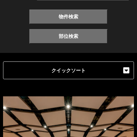
物件検索
部位検索
クイックソート