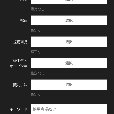
指定なし
選択
部位
指定なし
選択
採用商品
指定なし
竣工年・
選択
オープン年
指定なし
選択
照明手法
指定なし
キーワード