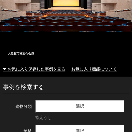
大船渡市民文化会館
❤ お気に入り保存した事例を見る
お気に入り機能について
事例を検索する
選択
建物分類
指定なし
選択
地域