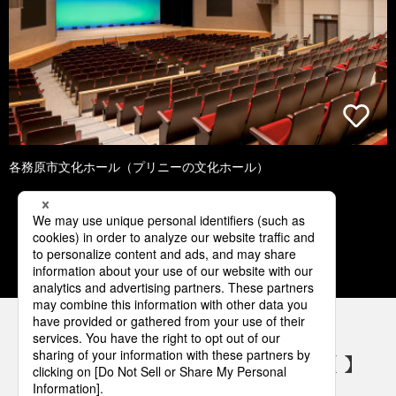
各務原市文化ホール（プリニーの文化ホール）
1
2
3
4
5
パナソニックの電気設備 SNSアカウント