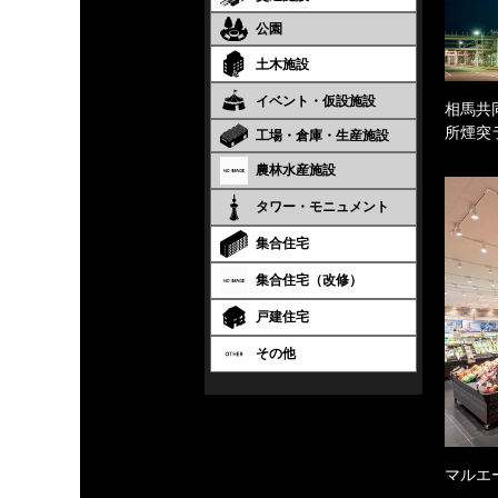
公園
土木施設
イベント・仮設施設
相馬共
所煙突
工場・倉庫・生産施設
農林水産施設
タワー・モニュメント
集合住宅
集合住宅（改修）
戸建住宅
その他
マルエ