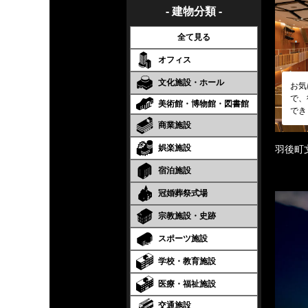
- 建物分類 -
全て見る
オフィス
文化施設・ホール
お気
で、
美術館・博物館・図書館
でき
商業施設
娯楽施設
羽後町
宿泊施設
冠婚葬祭式場
宗教施設・史跡
スポーツ施設
学校・教育施設
医療・福祉施設
交通施設