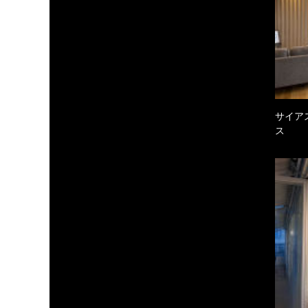
サイア
ス