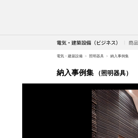
電気・建築設備（ビジネス）
商
電気・建築設備
照明器具
納入事例集
納入事例集
（照明器具）