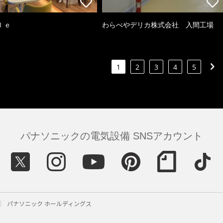
ｌｅ
わらべやデリカ株式会社 入間工場
1
2
3
4
5
パナソニックの電気設備 SNSアカウント
パナソニック ホールディングス