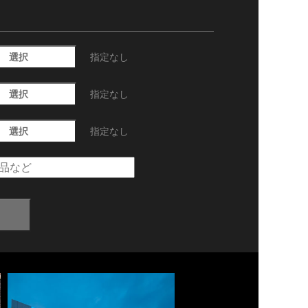
選択
指定なし
選択
指定なし
選択
指定なし