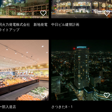
同火力発電株式会社 新地発電
中日ビル建替計画
ライトアップ
ー部入道店
さつきた8・1