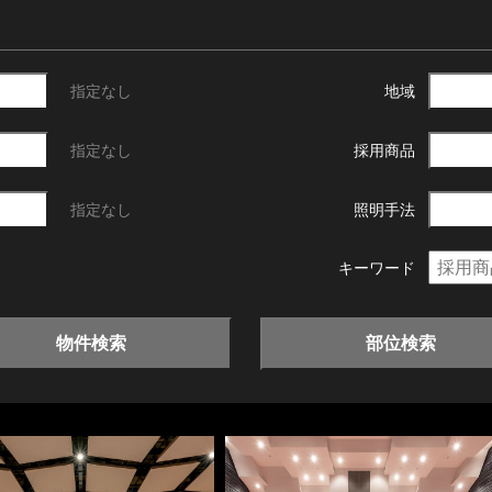
指定なし
地域
指定なし
採用商品
指定なし
照明手法
キーワード
物件検索
部位検索