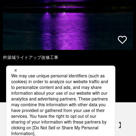
杵築城ライトアップ改修工事
3
4
5
6
7
パナソニックの電気設備 SNSアカウント