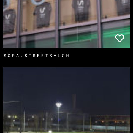
ＳＯＲＡ．ＳＴＲＥＥＴＳＡＬＯＮ