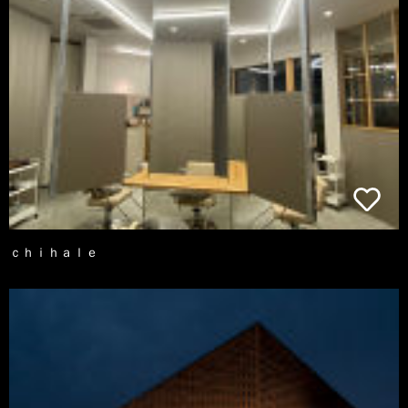
ｃｈｉｈａｌｅ