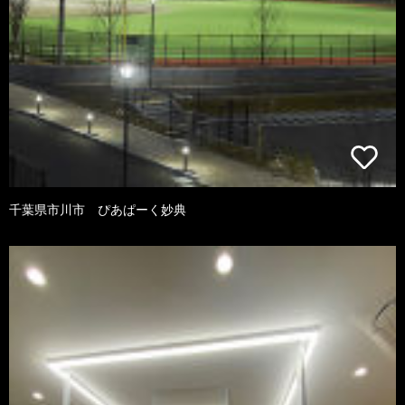
千葉県市川市 ぴあぱーく妙典