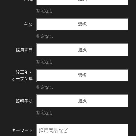
指定なし
選択
部位
指定なし
選択
採用商品
指定なし
竣工年・
選択
オープン年
指定なし
選択
照明手法
指定なし
キーワード