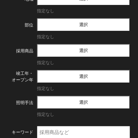
指定なし
選択
部位
指定なし
選択
採用商品
指定なし
竣工年・
選択
オープン年
指定なし
選択
照明手法
指定なし
キーワード