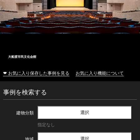
大船渡市民文化会館
❤ お気に入り保存した事例を見る
お気に入り機能について
事例を検索する
選択
建物分類
指定なし
選択
地域