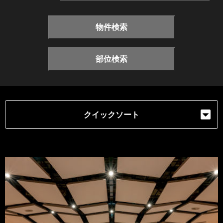
物件検索
部位検索
クイックソート