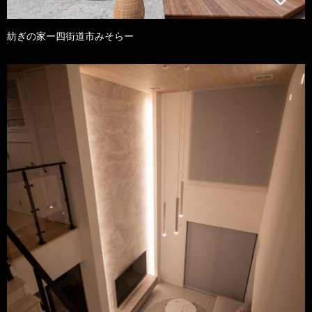
紡ぎの家ー四街道市みそらー