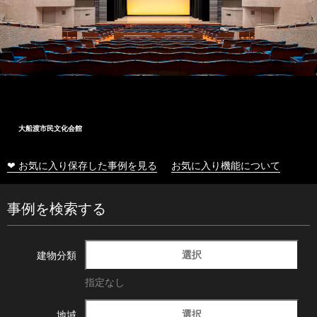
大船渡市民文化会館
❤ お気に入り保存した事例を見る
お気に入り機能について
事例を検索する
選択
建物分類
指定なし
選択
地域