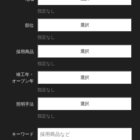
指定なし
選択
部位
指定なし
選択
採用商品
指定なし
竣工年・
選択
オープン年
指定なし
選択
照明手法
指定なし
キーワード