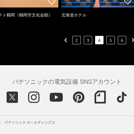
クト鶴岡（鶴岡市文化会館）
北海道ホテル
2
3
4
5
6
パナソニックの電気設備 SNSアカウント
パナソニック ホールディングス