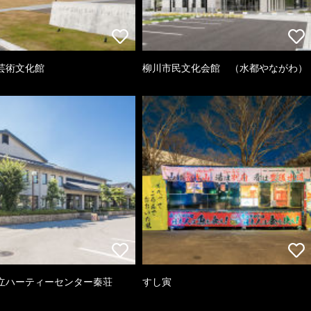
芸術文化館
柳川市民文化会館 （水都やながわ）
立ハーティーセンター秦荘
すし寅