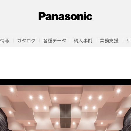
品情報
カタログ
各種データ
納入事例
業務支援
サ