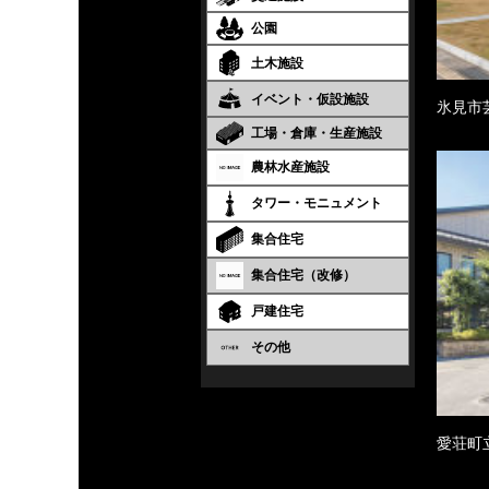
公園
土木施設
イベント・仮設施設
氷見市
工場・倉庫・生産施設
農林水産施設
タワー・モニュメント
集合住宅
集合住宅（改修）
戸建住宅
その他
愛荘町