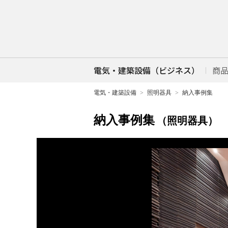
電気・建築設備（ビジネス）
商
電気・建築設備
照明器具
納入事例集
納入事例集
（照明器具）