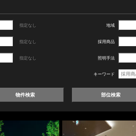
指定なし
地域
指定なし
採用商品
指定なし
照明手法
キーワード
物件検索
部位検索