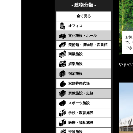
- 建物分類 -
全て見る
オフィス
文化施設・ホール
お気
で、
美術館・博物館・図書館
でき
商業施設
娯楽施設
やまや
宿泊施設
冠婚葬祭式場
宗教施設・史跡
スポーツ施設
学校・教育施設
医療・福祉施設
交通施設