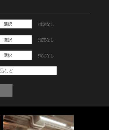
選択
指定なし
選択
指定なし
選択
指定なし