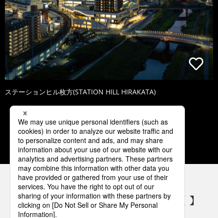
ステーションヒル枚方(STATION HILL HIRAKATA)
1
2
3
4
5
パナソニックの電気設備 SNSアカウント