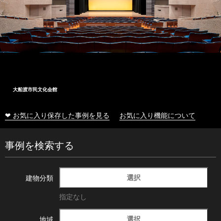
大船渡市民文化会館
❤ お気に入り保存した事例を見る
お気に入り機能について
事例を検索する
選択
建物分類
指定なし
選択
地域