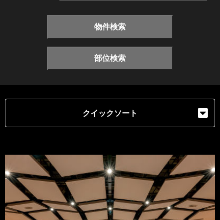
物件検索
部位検索
クイックソート