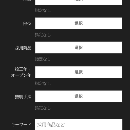
指定なし
選択
部位
指定なし
選択
採用商品
指定なし
竣工年・
選択
オープン年
指定なし
選択
照明手法
指定なし
キーワード