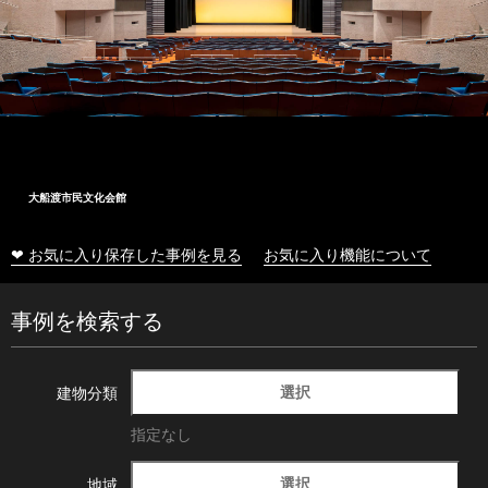
大船渡市民文化会館
❤ お気に入り保存した事例を見る
お気に入り機能について
事例を検索する
選択
建物分類
指定なし
選択
地域