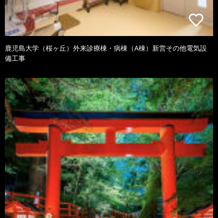
鹿児島大学（桜ヶ丘）外来診療棟・病棟（A棟）新営その他電気設
備工事