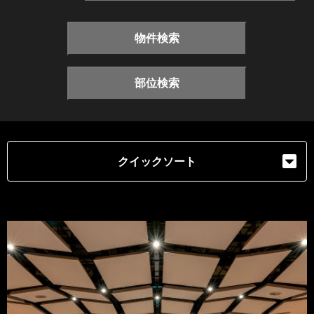
物件検索
部位検索
クイックソート