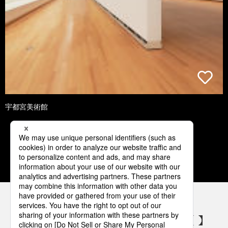
宇都宮美術館
1
2
3
4
5
パナソニックの電気設備 SNSアカウント