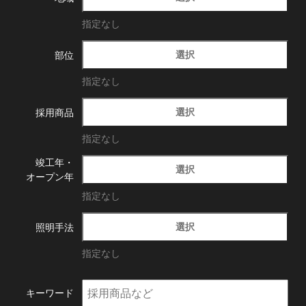
指定なし
選択
部位
指定なし
選択
採用商品
指定なし
竣工年・
選択
オープン年
指定なし
選択
照明手法
指定なし
キーワード