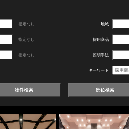
指定なし
地域
指定なし
採用商品
指定なし
照明手法
キーワード
物件検索
部位検索