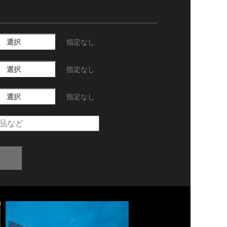
選択
指定なし
選択
指定なし
選択
指定なし