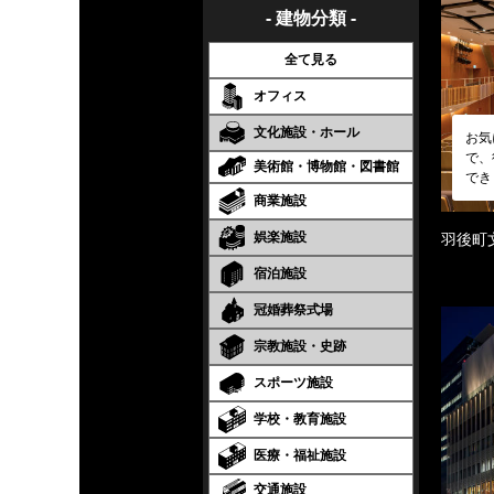
- 建物分類 -
全て見る
オフィス
文化施設・ホール
お気
で、
美術館・博物館・図書館
でき
商業施設
娯楽施設
羽後町
宿泊施設
冠婚葬祭式場
宗教施設・史跡
スポーツ施設
学校・教育施設
医療・福祉施設
交通施設