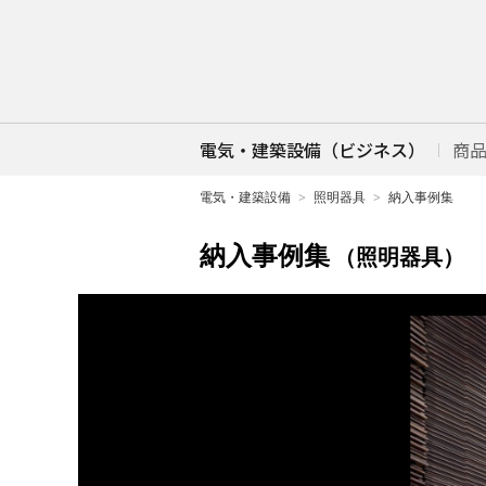
電気・建築設備（ビジネス）
商
電気・建築設備
照明器具
納入事例集
納入事例集
（照明器具）