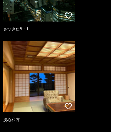
さつきた8・1
洗心和方