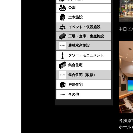
公園
土木施設
イベント・仮設施設
中日ビ
工場・倉庫・生産施設
農林水産施設
タワー・モニュメント
集合住宅
集合住宅（改修）
戸建住宅
その他
各務原
ホール