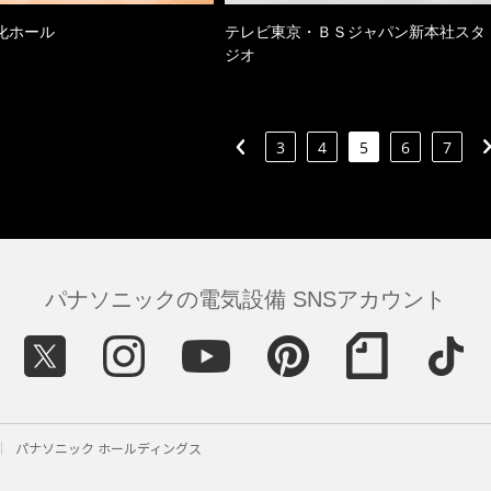
化ホール
テレビ東京・ＢＳジャパン新本社スタ
ジオ
3
4
5
6
7
パナソニックの電気設備 SNSアカウント
パナソニック ホールディングス