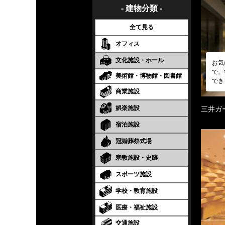
- 建物分類 -
全て見る
オフィス
文化施設・ホール
お気
で、
美術館・博物館・図書館
でき
商業施設
娯楽施設
三井ガ
宿泊施設
冠婚葬祭式場
宗教施設・史跡
スポーツ施設
学校・教育施設
医療・福祉施設
交通施設