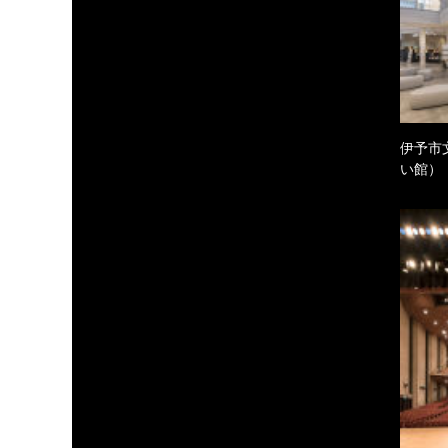
伊予市
い館）