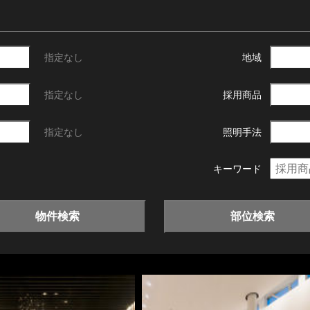
指定なし
地域
指定なし
採用商品
指定なし
照明手法
キーワード
物件検索
部位検索