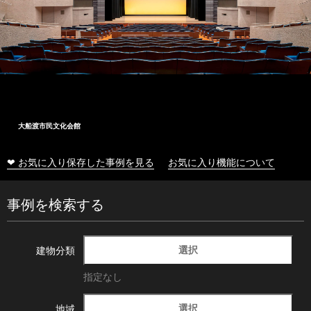
大船渡市民文化会館
❤ お気に入り保存した事例を見る
お気に入り機能について
事例を検索する
選択
建物分類
指定なし
選択
地域