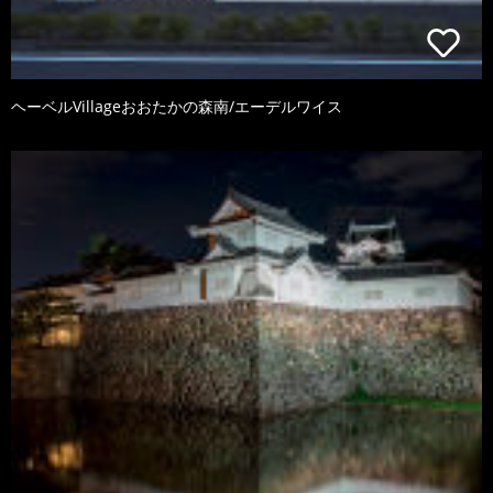
ヘーベルVillageおおたかの森南/エーデルワイス