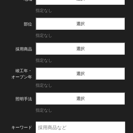
指定なし
選択
部位
指定なし
選択
採用商品
指定なし
竣工年・
選択
オープン年
指定なし
選択
照明手法
指定なし
キーワード