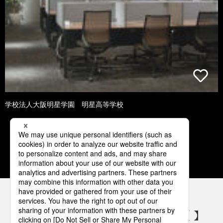
学校法人大阪明星学園 明星高等学校
1
2
3
4
5
パナソニックの電気設備 SNSアカウント