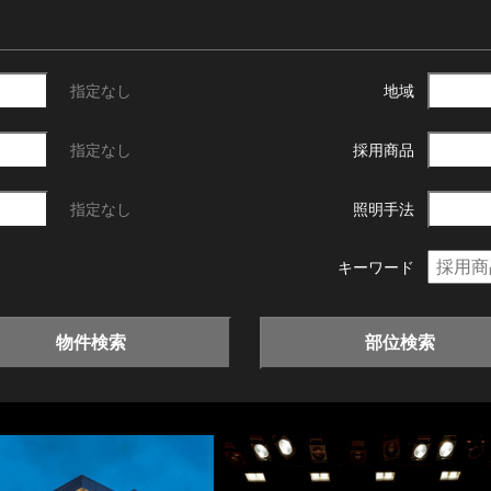
指定なし
地域
指定なし
採用商品
指定なし
照明手法
キーワード
物件検索
部位検索