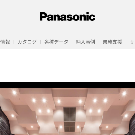
品情報
カタログ
各種データ
納入事例
業務支援
サ