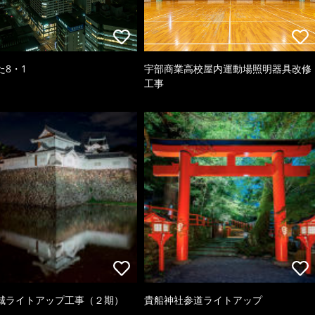
た8・1
宇部商業高校屋内運動場照明器具改修
工事
城ライトアップ工事（２期）
貴船神社参道ライトアップ