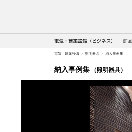
電気・建築設備（ビジネス）
商
電気・建築設備
照明器具
納入事例集
納入事例集
（照明器具）