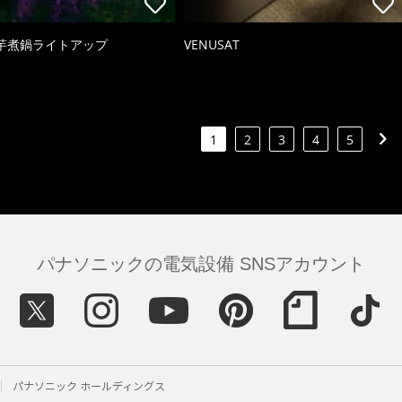
芋煮鍋ライトアップ
VENUSAT
1
2
3
4
5
パナソニックの電気設備 SNSアカウント
パナソニック ホールディングス