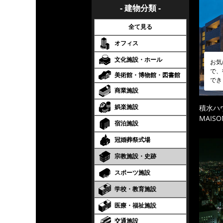
- 建物分類 -
全て見る
オフィス
文化施設・ホール
お気
で、
美術館・博物館・図書館
でき
商業施設
娯楽施設
積水ハ
MAISO
宿泊施設
冠婚葬祭式場
宗教施設・史跡
スポーツ施設
学校・教育施設
医療・福祉施設
交通施設