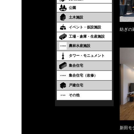
公園
土木施設
イベント・仮設施設
紡ぎの
工場・倉庫・生産施設
農林水産施設
タワー・モニュメント
集合住宅
集合住宅（改修）
戸建住宅
その他
新田モ