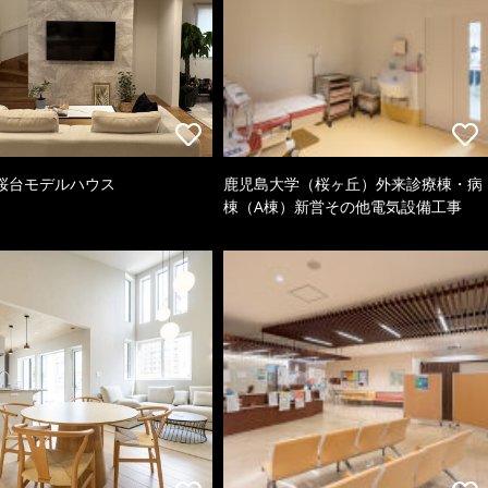
桜台モデルハウス
鹿児島大学（桜ヶ丘）外来診療棟・病
棟（A棟）新営その他電気設備工事