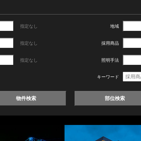
指定なし
地域
指定なし
採用商品
指定なし
照明手法
キーワード
物件検索
部位検索