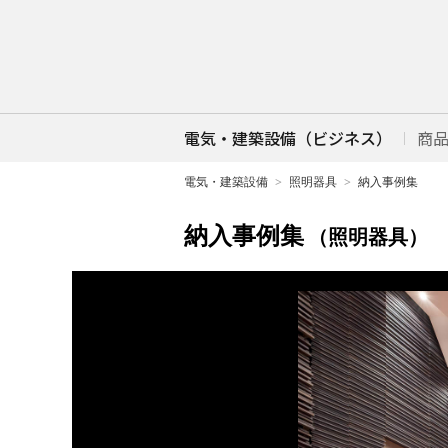
電気・建築設備（ビジネス）
商
電気・建築設備
照明器具
納入事例集
納入事例集
（照明器具）