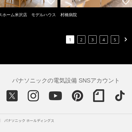
スホーム米沢店 モデルハウス
村橋病院
1
2
3
4
5
パナソニックの電気設備 SNSアカウント
パナソニック ホールディングス