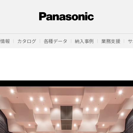
品情報
カタログ
各種データ
納入事例
業務支援
サ