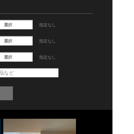
選択
指定なし
選択
指定なし
選択
指定なし