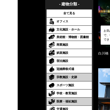
- 建物分類 -
全て見る
オフィス
文化施設・ホール
お気
で、
美術館・博物館・図書館
でき
商業施設
娯楽施設
白川橋
宿泊施設
冠婚葬祭式場
宗教施設・史跡
スポーツ施設
学校・教育施設
医療・福祉施設
交通施設