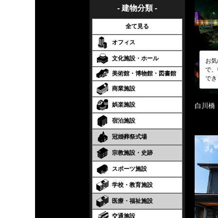
- 建物分類 -
全て見る
オフィス
文化施設・ホール
お気
で、
美術館・博物館・図書館
でき
商業施設
娯楽施設
白川橋
宿泊施設
冠婚葬祭式場
宗教施設・史跡
スポーツ施設
学校・教育施設
医療・福祉施設
交通施設