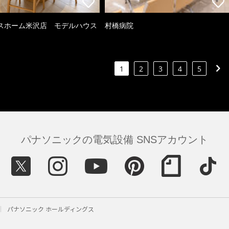
スホーム米沢店 モデルハウス
村橋病院
1
2
3
4
5
パナソニックの電気設備 SNSアカウント
パナソニック ホールディングス