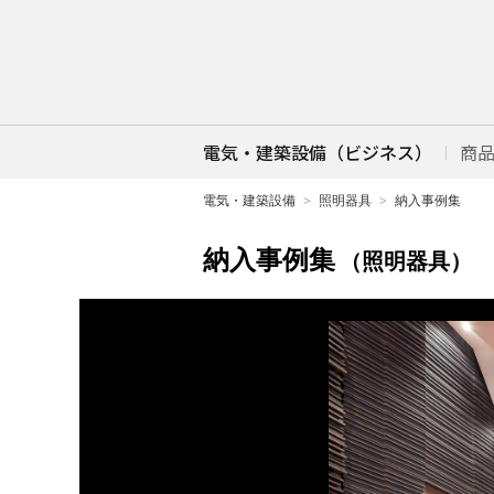
電気・建築設備（ビジネス）
商
電気・建築設備
照明器具
納入事例集
納入事例集
（照明器具）