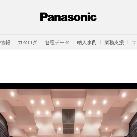
品情報
カタログ
各種データ
納入事例
業務支援
サ