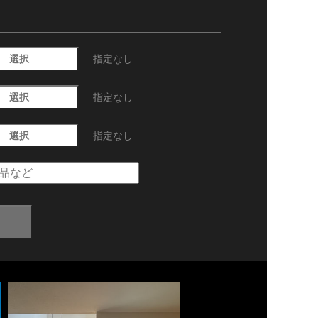
選択
指定なし
選択
指定なし
選択
指定なし