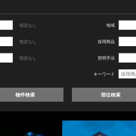
指定なし
地域
指定なし
採用商品
指定なし
照明手法
キーワード
物件検索
部位検索