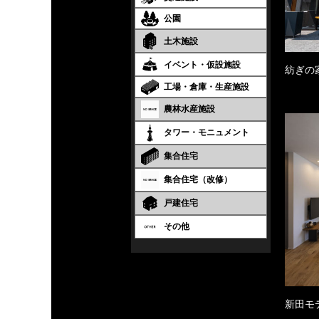
公園
土木施設
イベント・仮設施設
紡ぎの
工場・倉庫・生産施設
農林水産施設
タワー・モニュメント
集合住宅
集合住宅（改修）
戸建住宅
その他
新田モ