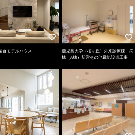
桜台モデルハウス
鹿児島大学（桜ヶ丘）外来診療棟・病
棟（A棟）新営その他電気設備工事