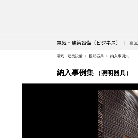
電気・建築設備（ビジネス）
商
電気・建築設備
照明器具
納入事例集
納入事例集
（照明器具）