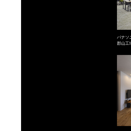
パナソ
郡山工