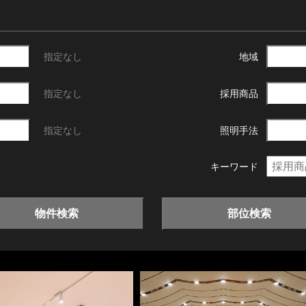
指定なし
地域
指定なし
採用商品
指定なし
照明手法
キーワード
物件検索
部位検索