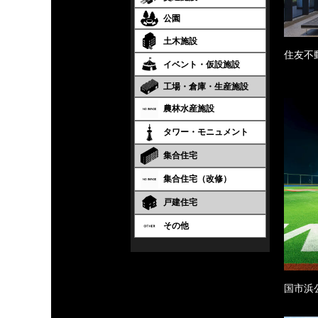
公園
土木施設
住友不
イベント・仮設施設
工場・倉庫・生産施設
農林水産施設
タワー・モニュメント
集合住宅
集合住宅（改修）
戸建住宅
その他
国市浜