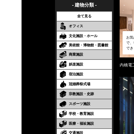
- 建物分類 -
全て見る
オフィス
文化施設・ホール
お気
で、
美術館・博物館・図書館
でき
商業施設
娯楽施設
内橋電
宿泊施設
冠婚葬祭式場
宗教施設・史跡
スポーツ施設
学校・教育施設
医療・福祉施設
交通施設