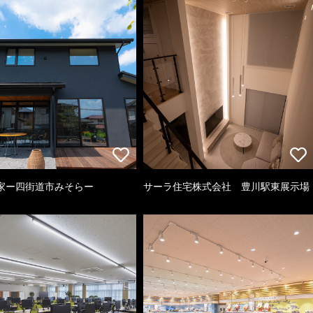
家ー四街道市みそらー
サーラ住宅株式会社 豊川駅東展示場