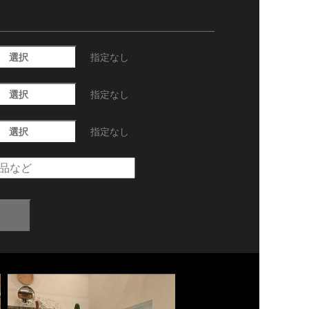
選択
指定なし
選択
指定なし
選択
指定なし