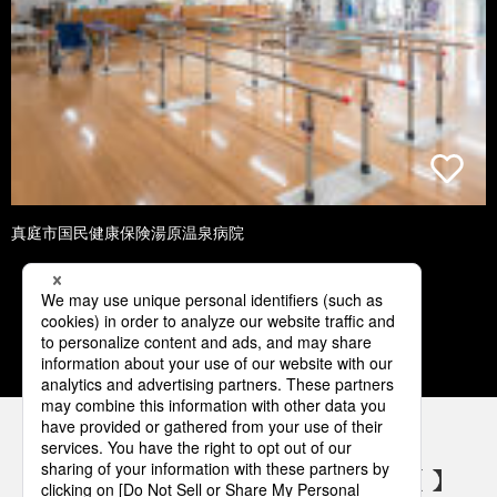
真庭市国民健康保険湯原温泉病院
1
2
3
4
5
パナソニックの電気設備 SNSアカウント