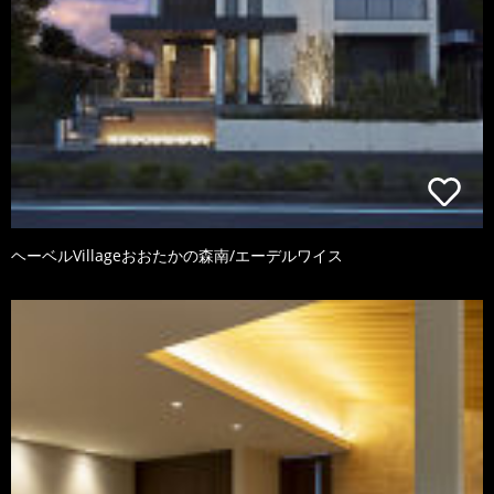
ヘーベルVillageおおたかの森南/エーデルワイス