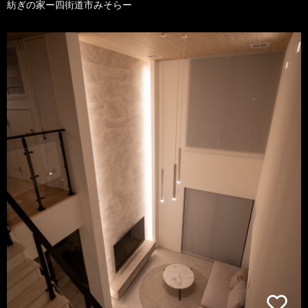
紡ぎの家ー四街道市みそらー