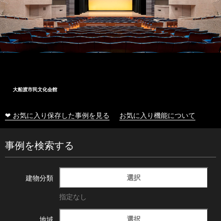
大船渡市民文化会館
❤ お気に入り保存した事例を見る
お気に入り機能について
事例を検索する
選択
建物分類
指定なし
選択
地域