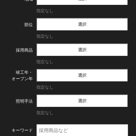
指定なし
選択
部位
指定なし
選択
採用商品
指定なし
竣工年・
選択
オープン年
指定なし
選択
照明手法
指定なし
キーワード