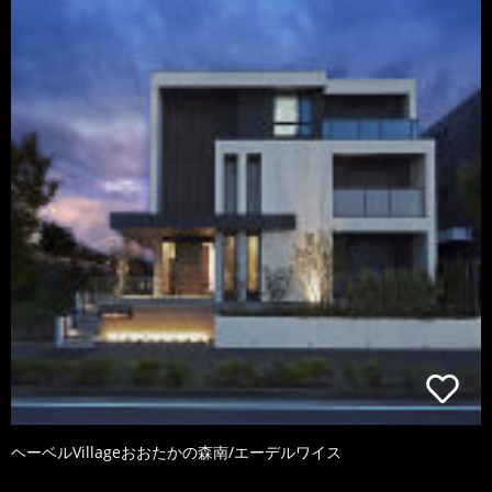
ヘーベルVillageおおたかの森南/エーデルワイス