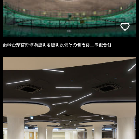
藤崎台県営野球場照明塔照明設備その他改修工事他合併