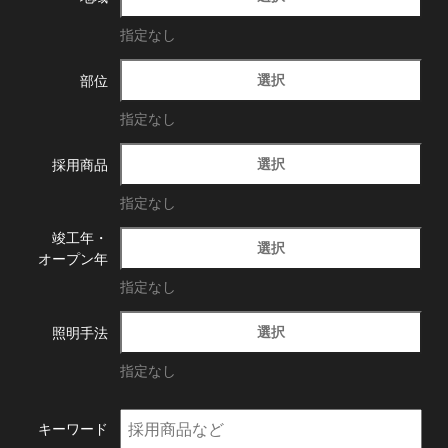
指定なし
選択
部位
指定なし
選択
採用商品
指定なし
竣工年・
選択
オープン年
指定なし
選択
照明手法
指定なし
キーワード