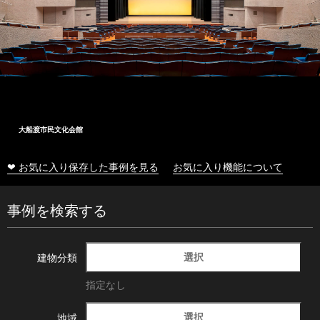
大船渡市民文化会館
❤ お気に入り保存した事例を見る
お気に入り機能について
事例を検索する
選択
建物分類
指定なし
選択
地域