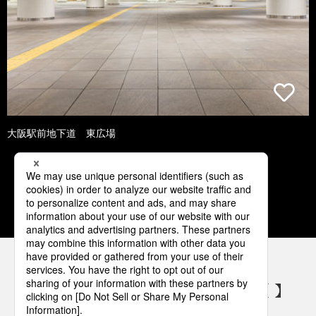
大阪駅前地下道 東広場
1
2
3
4
5
パナソニックの電気設備 SNSアカウント