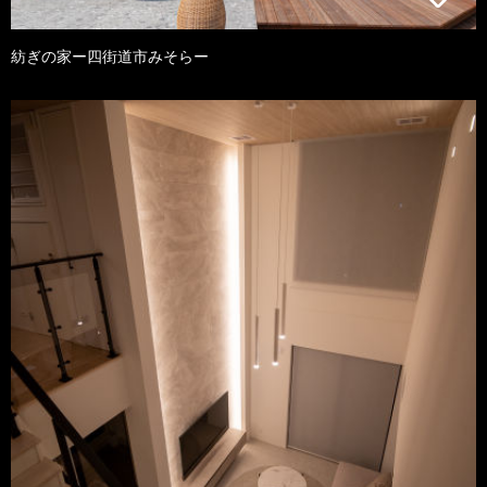
紡ぎの家ー四街道市みそらー