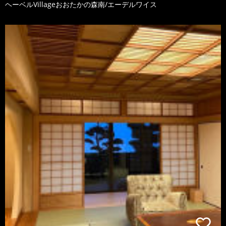
ヘーベルVillageおおたかの森南/エーデルワイス