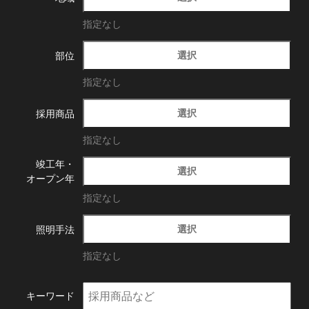
指定なし
選択
部位
指定なし
選択
採用商品
指定なし
竣工年・
選択
オープン年
指定なし
選択
照明手法
指定なし
キーワード