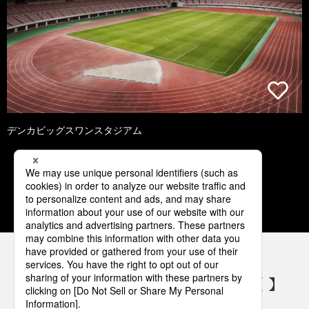
デンカビッグスワンスタジアム
1
2
3
4
5
パナソニックの電気設備 SNSアカウント