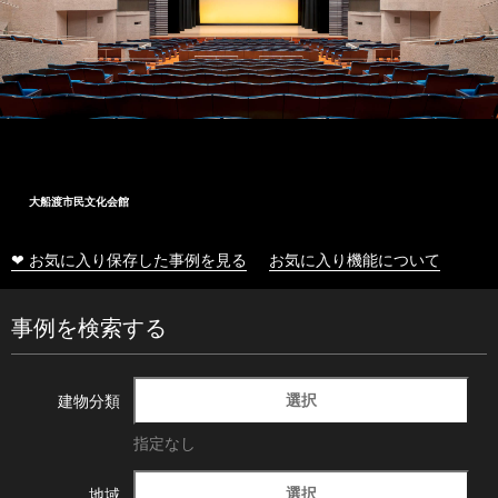
大船渡市民文化会館
❤ お気に入り保存した事例を見る
お気に入り機能について
事例を検索する
選択
建物分類
指定なし
選択
地域