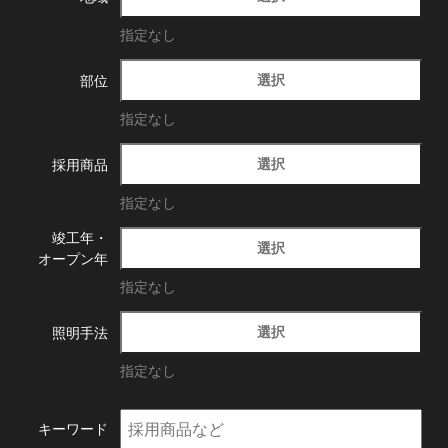
指定なし
選択
部位
指定なし
選択
採用商品
指定なし
竣工年・
選択
オープン年
指定なし
選択
照明手法
指定なし
キーワード