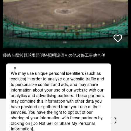
藤崎台県営野球場照明塔照明設備その他改修工事他合併
1
2
3
4
5
パナソニックの電気設備 SNSアカウント