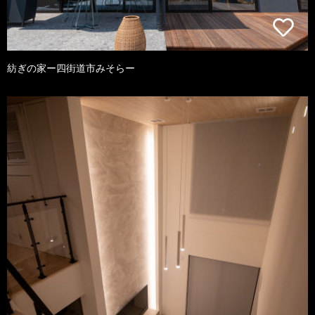
紡ぎの家ー四街道市みそらー