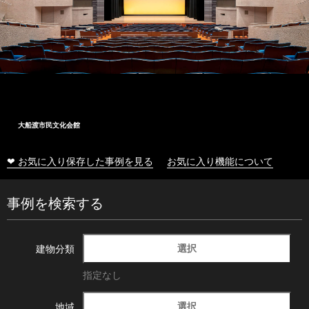
大船渡市民文化会館
❤ お気に入り保存した事例を見る
お気に入り機能について
事例を検索する
選択
建物分類
指定なし
選択
地域