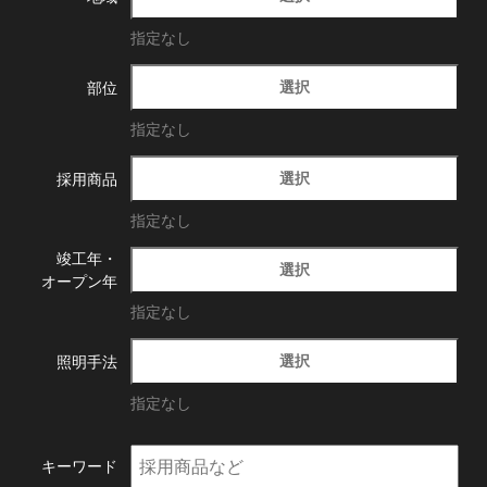
指定なし
選択
部位
指定なし
選択
採用商品
指定なし
竣工年・
選択
オープン年
指定なし
選択
照明手法
指定なし
キーワード