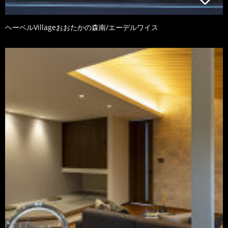
ヘーベルVillageおおたかの森南/エーデルワイス