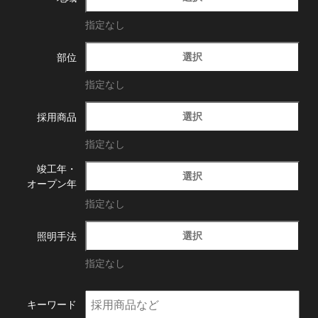
指定なし
選択
部位
指定なし
選択
採用商品
指定なし
竣工年・
選択
オープン年
指定なし
選択
照明手法
指定なし
キーワード