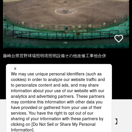
藤崎台県営野球場照明塔照明設備その他改修工事他合併
1
2
3
4
5
パナソニックの電気設備 SNSアカウント