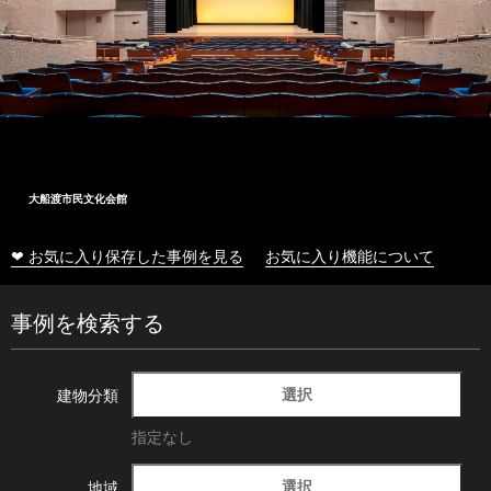
大船渡市民文化会館
❤ お気に入り保存した事例を見る
お気に入り機能について
事例を検索する
選択
建物分類
指定なし
選択
地域