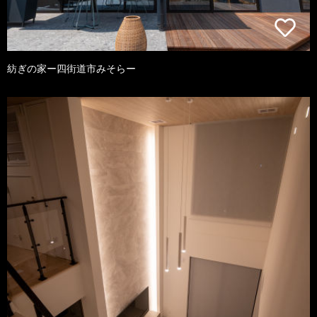
紡ぎの家ー四街道市みそらー