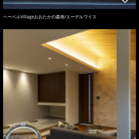
ヘーベルVillageおおたかの森南/エーデルワイス