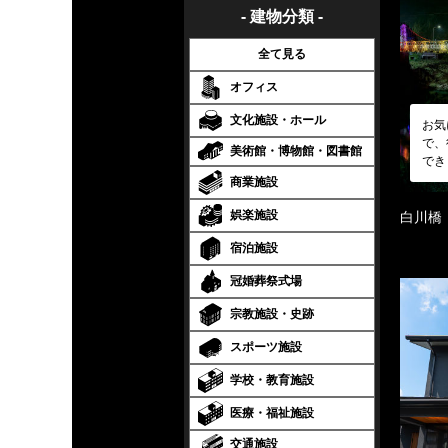
- 建物分類 -
全て見る
オフィス
文化施設・ホール
お気
で、
美術館・博物館・図書館
でき
商業施設
娯楽施設
白川橋
宿泊施設
冠婚葬祭式場
宗教施設・史跡
スポーツ施設
学校・教育施設
医療・福祉施設
交通施設