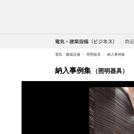
電気・建築設備（ビジネス）
商
電気・建築設備
照明器具
納入事例集
納入事例集
（照明器具）