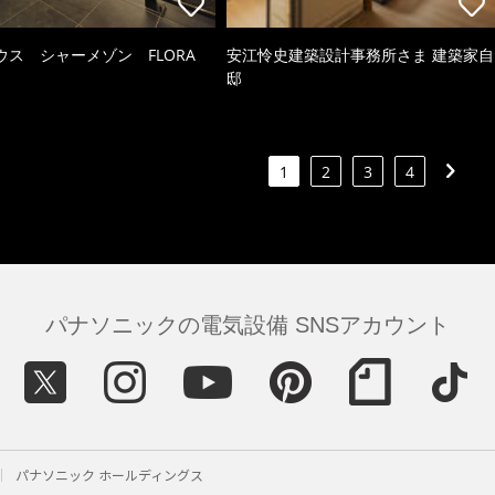
ウス シャーメゾン FLORA
安江怜史建築設計事務所さま 建築家自
邸
1
2
3
4
パナソニックの電気設備 SNSアカウント
パナソニック ホールディングス