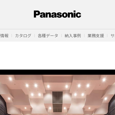
品情報
カタログ
各種データ
納入事例
業務支援
サ