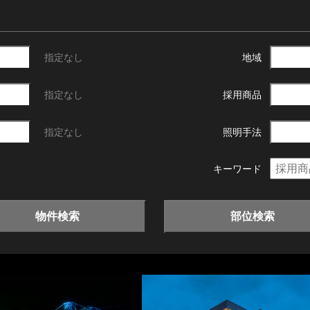
指定なし
地域
指定なし
採用商品
指定なし
照明手法
キーワード
物件検索
部位検索