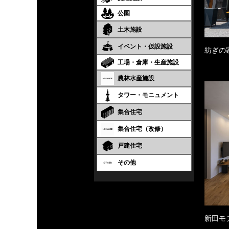
公園
土木施設
イベント・仮設施設
紡ぎの
工場・倉庫・生産施設
農林水産施設
タワー・モニュメント
集合住宅
集合住宅（改修）
戸建住宅
その他
新田モ