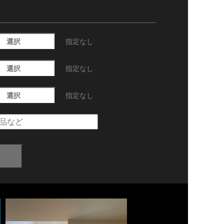
選択
指定なし
選択
指定なし
選択
指定なし