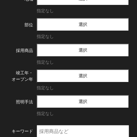
指定なし
選択
部位
指定なし
選択
採用商品
指定なし
竣工年・
選択
オープン年
指定なし
選択
照明手法
指定なし
キーワード