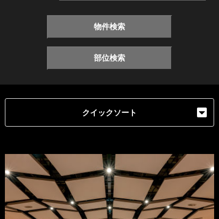
物件検索
部位検索
クイックソート