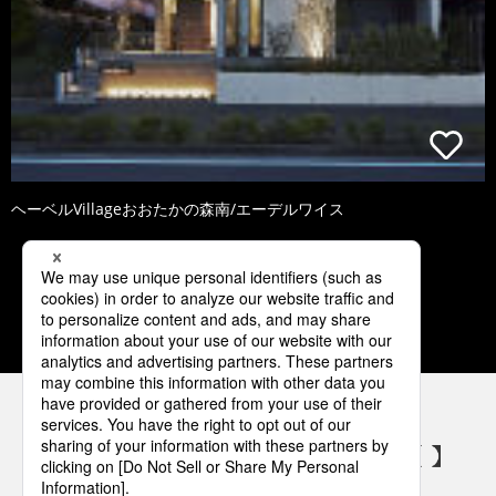
ヘーベルVillageおおたかの森南/エーデルワイス
1
2
3
4
5
パナソニックの電気設備 SNSアカウント