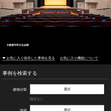
大船渡市民文化会館
❤ お気に入り保存した事例を見る
お気に入り機能について
事例を検索する
選択
建物分類
指定なし
選択
地域