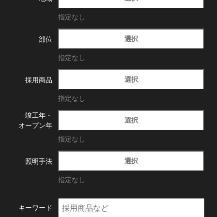
指定なし
選択
部位
指定なし
選択
採用商品
指定なし
竣工年・
選択
オープン年
指定なし
選択
照明手法
指定なし
キーワード