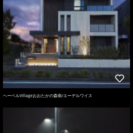
ヘーベルVillageおおたかの森南/エーデルワイス