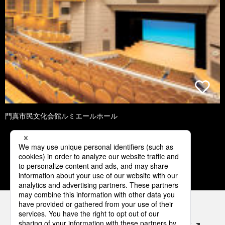
門真市民文化会館ルミエールホール
1
2
3
4
5
パナソニックの電気設備 SNSアカウント