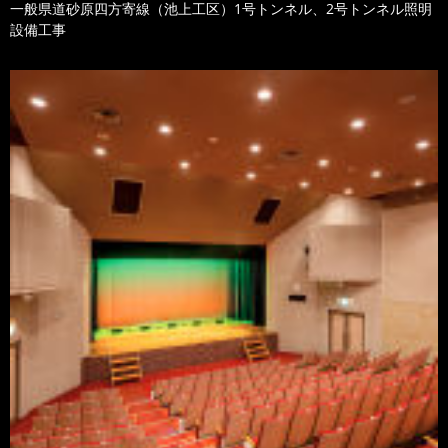
一般県道砂原四方寄線（池上工区）1号トンネル、2号トンネル照明
設備工事