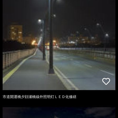
市道開運橋夕顔瀬橋線外照明灯ＬＥＤ化修繕