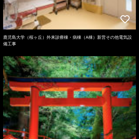
鹿児島大学（桜ヶ丘）外来診療棟・病棟（A棟）新営その他電気設
備工事