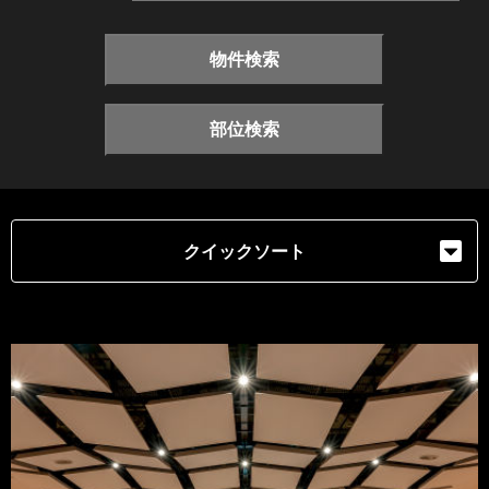
物件検索
部位検索
クイックソート