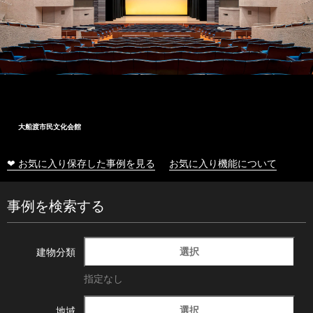
大船渡市民文化会館
❤ お気に入り保存した事例を見る
お気に入り機能について
事例を検索する
選択
建物分類
指定なし
選択
地域