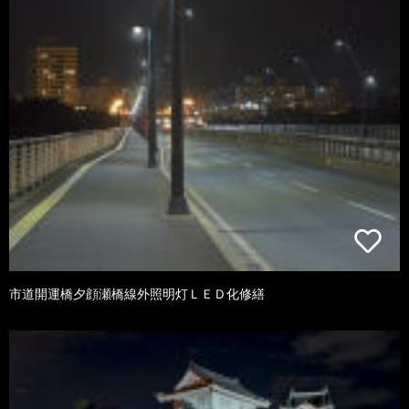
市道開運橋夕顔瀬橋線外照明灯ＬＥＤ化修繕