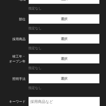
指定なし
選択
部位
指定なし
選択
採用商品
指定なし
竣工年・
選択
オープン年
指定なし
選択
照明手法
指定なし
キーワード