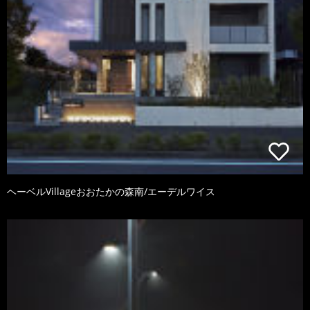
ヘーベルVillageおおたかの森南/エーデルワイス