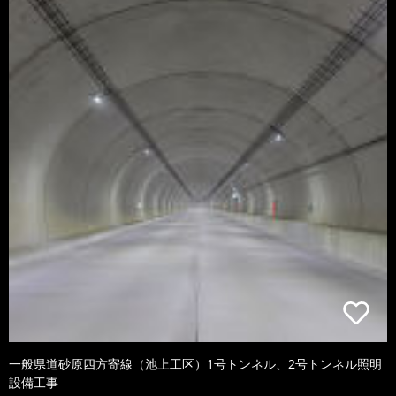
一般県道砂原四方寄線（池上工区）1号トンネル、2号トンネル照明
設備工事