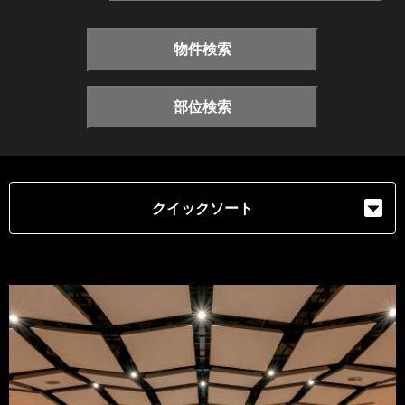
物件検索
部位検索
クイックソート