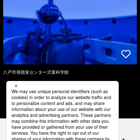
八戸市視聴覚センター児童科学館
1
2
3
4
5
パナソニックの電気設備 SNSアカウント