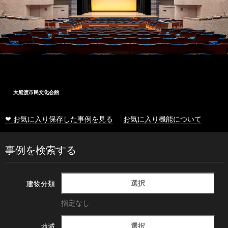
大船渡市民文化会館
❤ お気に入り保存した事例を見る
お気に入り機能について
事例を検索する
選択
建物分類
指定なし
選択
地域