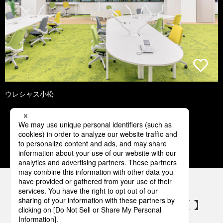
ウレシャス小松
1
2
3
4
5
パナソニックの電気設備 SNSアカウント