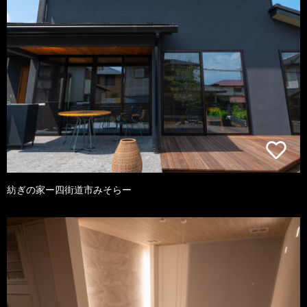
紡ぎの家ー四街道市みそらー