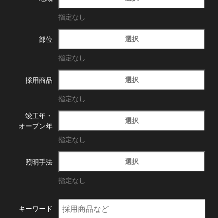
指定なし
選択
部位
指定なし
選択
採用商品
指定なし
竣工年・
選択
オープン年
指定なし
選択
照明手法
指定なし
キーワード