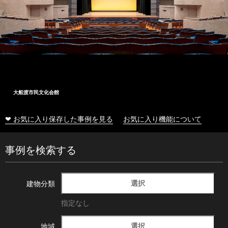
大船渡市民文化会館
❤ お気に入り保存した事例を見る
お気に入り機能について
事例を検索する
選択
建物分類
指定なし
選択
地域