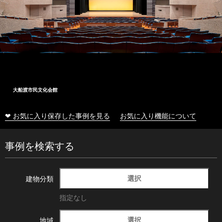
大船渡市民文化会館
❤ お気に入り保存した事例を見る
お気に入り機能について
事例を検索する
選択
建物分類
指定なし
選択
地域