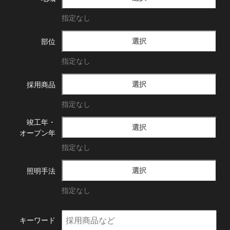
指定なし
選択
部位
指定なし
選択
採用商品
指定なし
竣工年・
選択
オープン年
指定なし
選択
照明手法
指定なし
キーワード