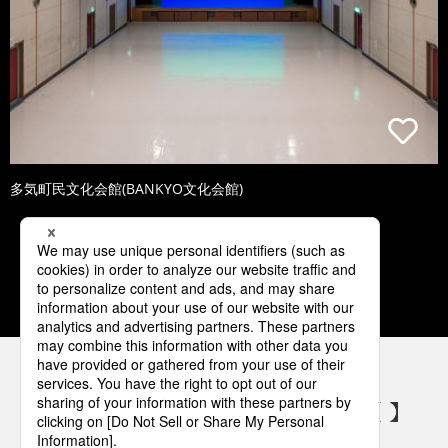
多気町民文化会館(BANKYO文化会館)
1
2
3
4
5
パナソニックの電気設備 SNSアカウント