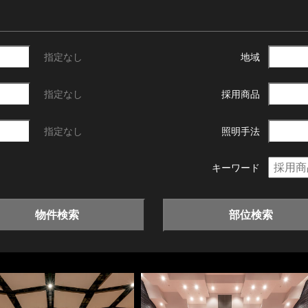
指定なし
地域
指定なし
採用商品
指定なし
照明手法
キーワード
物件検索
部位検索