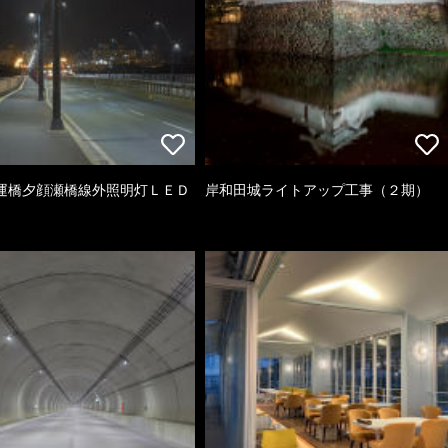
運橋夕顔瀬橋線外照明灯ＬＥＤ
岸和田城ライトアップ工事（２期）