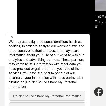
一般県
号トン
事