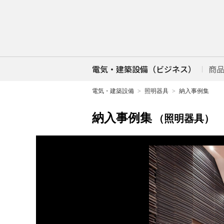
電気・建築設備（ビジネス）
商
電気・建築設備
照明器具
納入事例集
納入事例集
（照明器具）