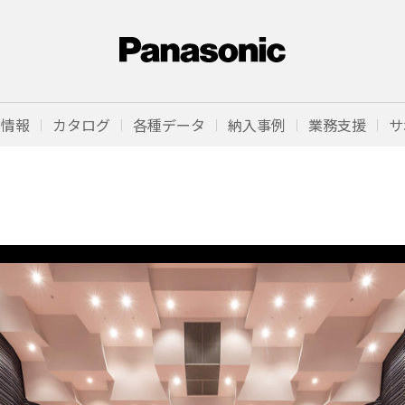
品情報
カタログ
各種データ
納入事例
業務支援
サ