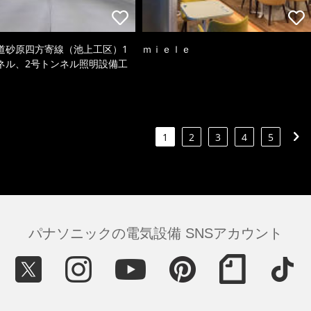
道砂原四方寄線（池上工区）1
ｍｉｅｌｅ
ネル、2号トンネル照明設備工
1
2
3
4
5
パナソニックの電気設備 SNSアカウント