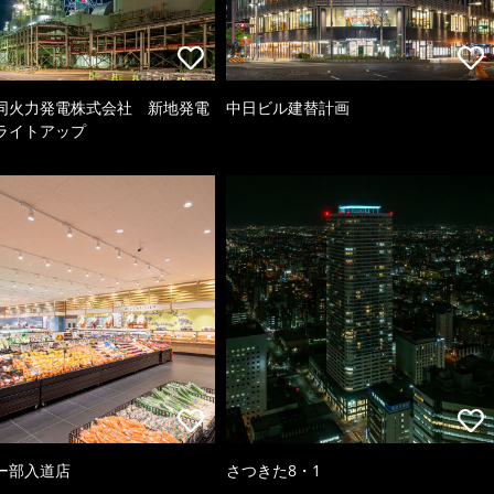
同火力発電株式会社 新地発電
中日ビル建替計画
ライトアップ
ー部入道店
さつきた8・1