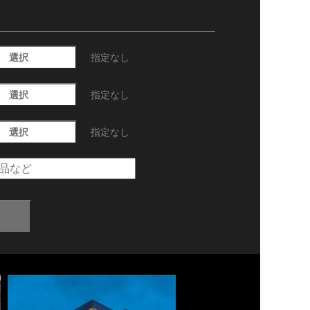
選択
指定なし
選択
指定なし
選択
指定なし