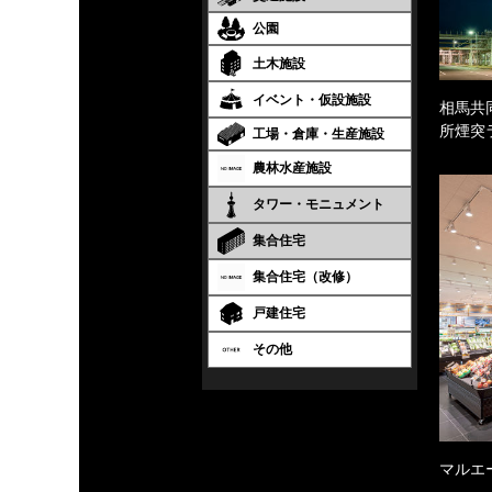
公園
土木施設
イベント・仮設施設
相馬共
所煙突
工場・倉庫・生産施設
農林水産施設
タワー・モニュメント
集合住宅
集合住宅（改修）
戸建住宅
その他
マルエ