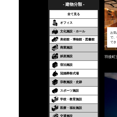
- 建物分類 -
全て見る
オフィス
文化施設・ホール
お気
で、
美術館・博物館・図書館
でき
商業施設
娯楽施設
羽後町
宿泊施設
冠婚葬祭式場
宗教施設・史跡
スポーツ施設
学校・教育施設
医療・福祉施設
交通施設