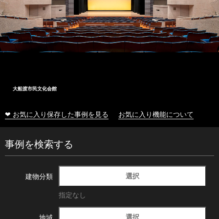
大船渡市民文化会館
❤ お気に入り保存した事例を見る
お気に入り機能について
事例を検索する
選択
建物分類
指定なし
選択
地域