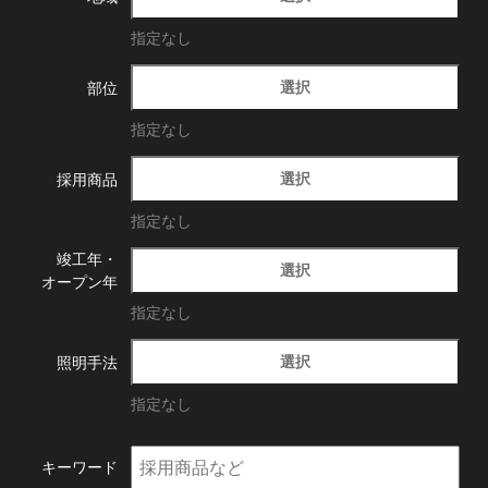
指定なし
選択
部位
指定なし
選択
採用商品
指定なし
竣工年・
選択
オープン年
指定なし
選択
照明手法
指定なし
キーワード