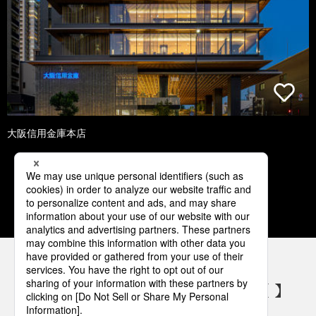
大阪信用金庫本店
1
2
3
4
5
パナソニックの電気設備 SNSアカウント