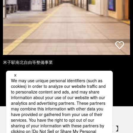
米子駅南北自由等整備事業
1
2
3
4
5
パナソニックの電気設備 SNSアカウント