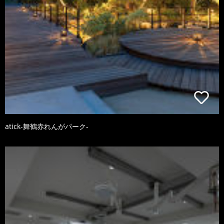
atick-舞鶴赤れんがパーク-