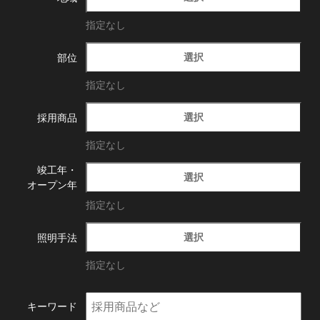
指定なし
選択
部位
指定なし
選択
採用商品
指定なし
竣工年・
選択
オープン年
指定なし
選択
照明手法
指定なし
キーワード