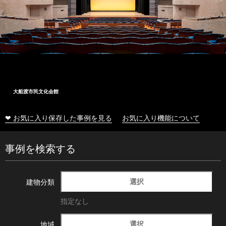
大船渡市民文化会館
❤ お気に入り保存した事例を見る
お気に入り機能について
事例を検索する
選択
建物分類
指定なし
選択
地域