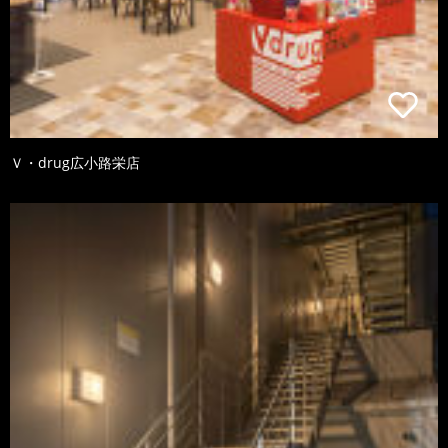
Ｖ・drug広小路栄店