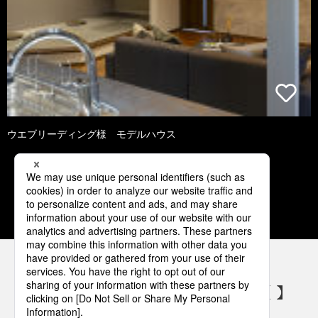
ウエブリーディング様 モデルハウス
1
2
3
4
5
パナソニックの電気設備 SNSアカウント