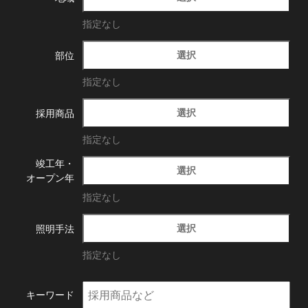
指定なし
選択
部位
指定なし
選択
採用商品
指定なし
竣工年・
選択
オープン年
指定なし
選択
照明手法
指定なし
キーワード