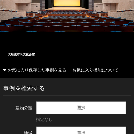
大船渡市民文化会館
❤ お気に入り保存した事例を見る
お気に入り機能について
事例を検索する
選択
建物分類
指定なし
選択
地域