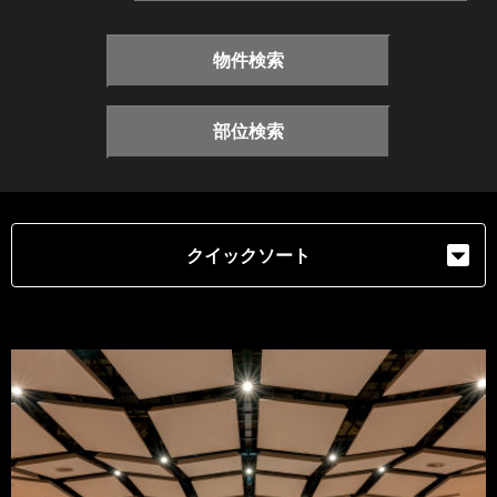
物件検索
部位検索
クイックソート