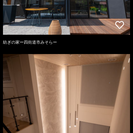
紡ぎの家ー四街道市みそらー