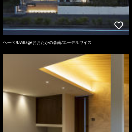
ヘーベルVillageおおたかの森南/エーデルワイス